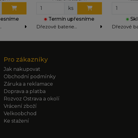
ks
řesníme
●
Termín upřesníme
●
Skl
Dřezové baterie
Dřezové ba
stojánkové
stojánkové
Pro zákazníky
Jak nakupovat
Obchodní podmínky
Záruka a reklamace
Doprava a platba
Rozvoz Ostrava a okolí
Vrácení zboží
Velkoobchod
Ke stažení