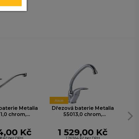
y nim
t lepší
ohli
e
Akce
Akc
aterie Metalia
Dřezová baterie Metalia
Dř
1,0 chrom,
55013,0 chrom,
ba
ojánková
stojánková
o
4,00 Kč
1 529,00 Kč
,88 Kč bez DPH
1 263,64 Kč bez DPH