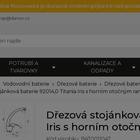
ulice Novoveská je dočasně změněn příjezd k naší prode
hop@danex.cz
POTRUBÍ A
KANALIZACE A
TVAROVKY
ODPADY
Vodovodní baterie
Dřezové baterie
Dřezové bater
jánková baterie 92014,0 Titania Iris s horním otočným 
Dřezová stojánková
Iris s horním ot
Kód výrobku: BAT0011047