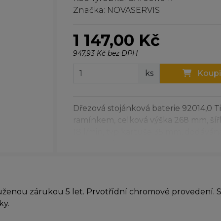
Značka: NOVASERVIS
1 147,00 Kč
947,93 Kč bez DPH
ks
Koupi
Dřezová stojánková baterie 92014,0 T
ramínkem, celková výška 268 mm, šíř
18 l/min, typ kartuše 35 mm, dodáván
kartuše 5 let.
ouženou zárukou 5 let. Prvotřídní chromové provedení.
ky.