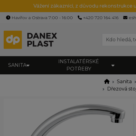
Vážení zákazníci, z důvodu rekonstrukce 
Havířov a Ostrava 7:00 - 16:00
+420 720 164 416
es
INSTALATÉRSKÉ
SANITA
POTŘEBY
Sanita
Dřezová sto