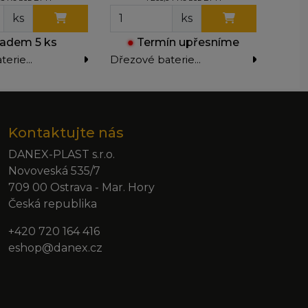
ks
ks
adem 5 ks
●
Termín upřesníme
●
terie
Dřezové baterie
Dřezo
stojánkové
stojá
Kontaktujte nás
DANEX-PLAST s.r.o.
Novoveská 535/7
709 00 Ostrava - Mar. Hory
Česká republika
+420 720 164 416
eshop@danex.cz