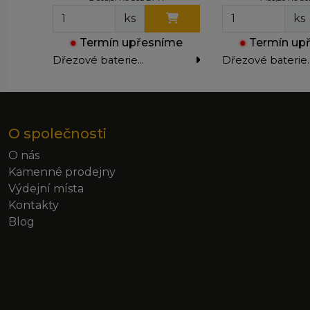
ks
ks
●
Termín upřesníme
●
Termín up
Dřezové baterie
Dřezové baterie
stojánkové
stojánkové
O společnosti
O nás
Kamenné prodejny
Výdejní místa
Kontakty
Blog