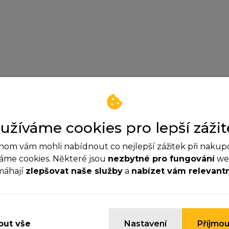
užíváme cookies pro lepší zážit
om vám mohli nabídnout co nejlepší zážitek při nakup
áme cookies. Některé jsou
nezbytné pro fungování
web
novaservisprohlasenititania.
máhají
zlepšovat naše služby
a
nabízet vám relevant
tl192titan000026.pdf
ezbytné cookies
yhle cookies jsou důležité pro správné fungování webu a
ypnout.
ut vše
Nastavení
Příjmou