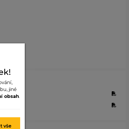
ek!
ování,
u, jiné
pdf
ní obsah
.
 nelze je
t vše