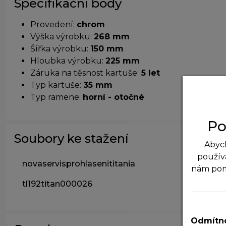
Specifikační body
Provedení:
chrom
Výška výrobku:
268 mm
Šířka výrobku:
150 mm
Hloubka výrobku:
225 mm
Záruka na těsnost kartuše:
5 let
Typ kartuše:
35 mm
Typ ramene:
horní - otočné
Po
Soubory ke stažení
Abych
použív
novaservisprohlasenititania
nám po
tl192titan000026
N
T
v
Odmítno