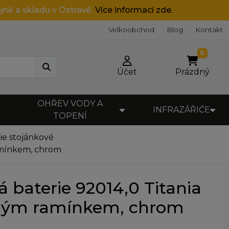
jně a skladu v Ostravě.
Více informací zde.
Velkoobchod
Blog
Kontakt
0
Účet
Prázdný
OHŘEV VODY A
INFRAZÁŘIČE
TOPENÍ
ie stojánkové
ramínkem, chrom
 baterie 92014,0 Titania
očným ramínkem, chrom