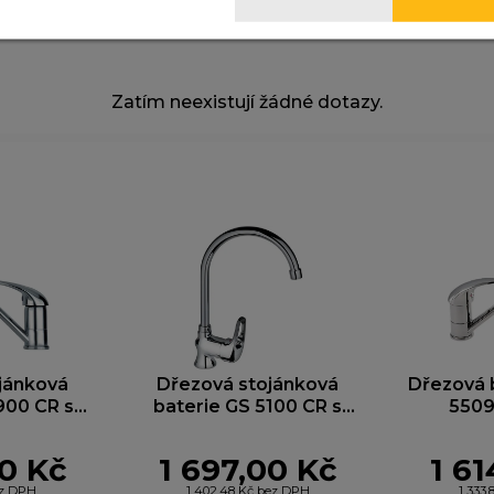
nalytické cookies
omáhají nám sledovat návštěvnost a zlepšovat web. Dík
jistíme, co funguje a co ne, takže vám můžeme nabídnou
žitek.
Zatím neexistují žádné dotazy.
arketingové cookies
yhle cookies nastavují naši reklamní partneři, aby vám m
obrazovat relevantní reklamy na jiných webech. Pokud j
epovolíte, nebude se vám zobrazovat cílená reklama.
jánková
Dřezová stojánková
Dřezová b
900 CR s
baterie GS 5100 CR s
5509
nkem 220
vertikálním otočným
st
rom
ramínkem, chrom
00 Kč
1 697,00 Kč
1 61
ez DPH
1 402,48 Kč bez DPH
1 333