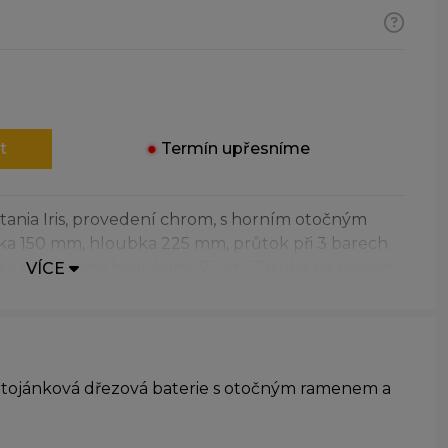
t
●
Termín upřesníme
itania Iris, provedení chrom, s horním otočným
ka 150 mm, hloubka 225 mm, průtok při 3 barech
a s přívodními hadičkami 35 cm. Záruka na těsnost
VÍCE
 Stojánková dřezová baterie s otočným ramenem a