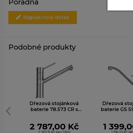
Poradna
A
P
Napsat nový dotaz
z
zá
M
T
Podobné produkty
z
n
Dřezová stojánková
Dřezová sto
baterie 78.573 CR s
baterie GS 5
otočným ramínkem,
otočným ramí
chrom
mm, ch
2 787,00 Kč
1 399,
2 303,31 Kč bez DPH
1 156,20 Kč b