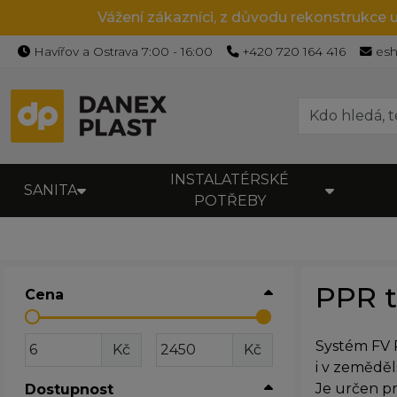
Vážení zákazníci, z důvodu rekonstrukce 
Havířov a Ostrava 7:00 - 16:00
+420 720 164 416
es
INSTALATÉRSKÉ
SANITA
POTŘEBY
PPR t
Cena
Systém FV 
Kč
Kč
i v zeměděls
Je určen p
Dostupnost