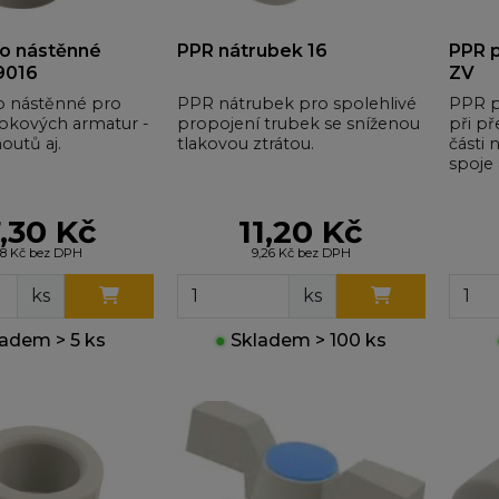
o nástěnné
PPR nátrubek 16
PPR p
19016
ZV
 nástěnné pro
PPR nátrubek pro spolehlivé
PPR př
tokových armatur -
propojení trubek se sníženou
při p
outů aj.
tlakovou ztrátou.
části
spoje 
,30 Kč
11,20 Kč
88 Kč bez DPH
9,26 Kč bez DPH
ks
ks
adem > 5 ks
●
Skladem > 100 ks