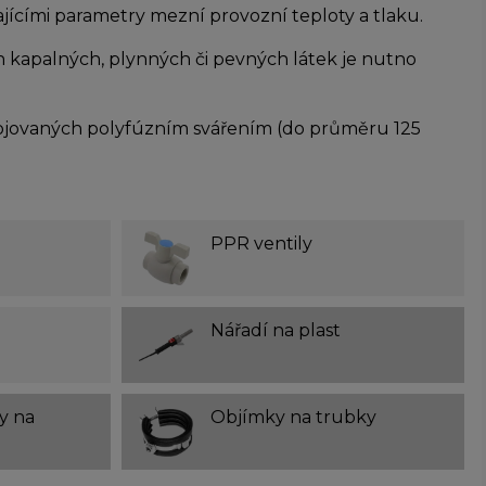
ajícími parametry mezní provozní teploty a tlaku.
h kapalných, plynných či pevných látek je nutno
ojovaných polyfúzním svářením (do průměru 125
PPR ventily
Nářadí na plast
y na
Objímky na trubky