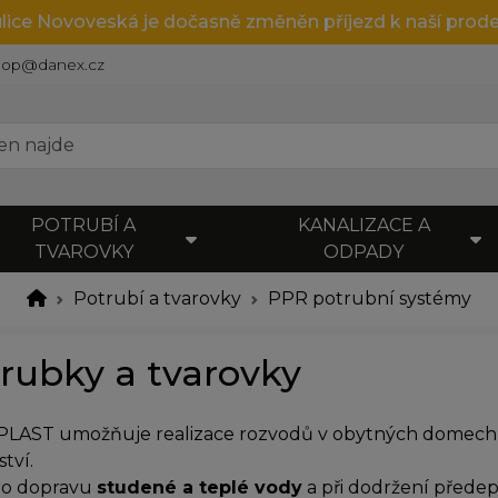
ulice Novoveská je dočasně změněn příjezd k naší prode
hop@danex.cz
POTRUBÍ A
KANALIZACE A
TVAROVKY
ODPADY
Potrubí a tvarovky
PPR potrubní systémy
rubky a tvarovky
PLAST umožňuje realizace rozvodů v obytných domech, 
tví.
ro dopravu
studené a teplé vody
a při dodržení předep