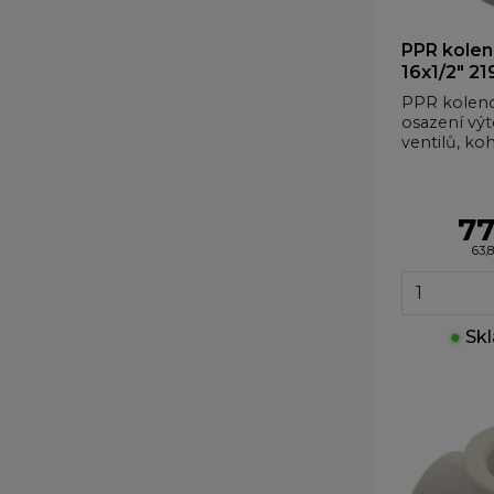
PPR kolen
16x1/2" 2
PPR koleno
osazení vý
ventilů, koh
77
63,
●
Skl