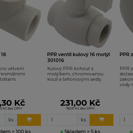
 16
PPR ventil kulový 16 motýl
PPR z
301016
pro větvení
Kulový PPR kohout s
PPR z
minimálními
motýlkem, chromovanou
dočas
trátami.
koulí a teflonovými sedly.
zakon
vody 
,30 Kč
231,00 Kč
30 Kč bez DPH
190,91 Kč bez DPH
ks
ks
dem > 100 ks
●
Skladem > 5 ks
●