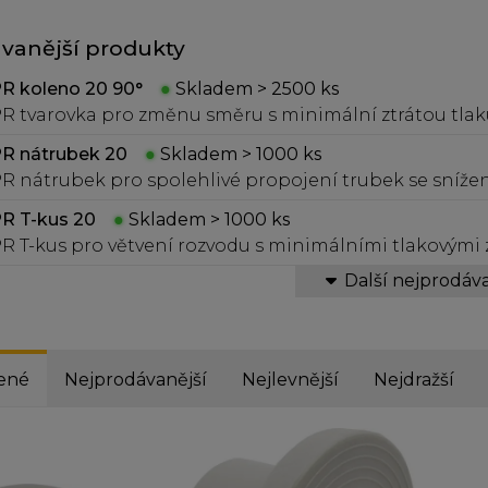
vanější produkty
R koleno 20 90°
●
Skladem > 2500 ks
R tvarovka pro změnu směru s minimální ztrátou tlak
trubí.
R nátrubek 20
●
Skladem > 1000 ks
R nátrubek pro spolehlivé propojení trubek se snížen
R T-kus 20
●
Skladem > 1000 ks
R T-kus pro větvení rozvodu s minimálními tlakovými 
Další nejprodáva
ené
Nejprodávanější
Nejlevnější
Nejdražší