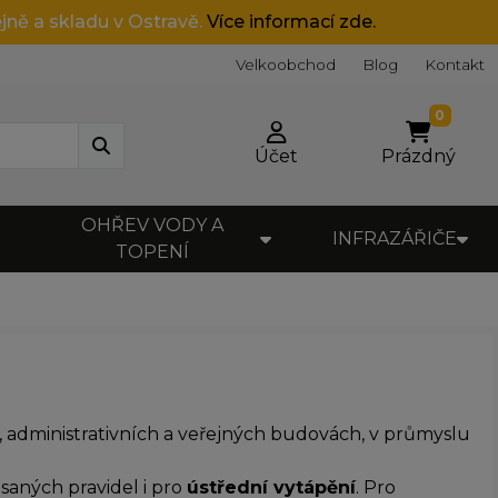
jně a skladu v Ostravě.
Více informací zde.
Velkoobchod
Blog
Kontakt
0
Účet
Prázdný
OHŘEV VODY A
INFRAZÁŘIČE
TOPENÍ
administrativních a veřejných budovách, v průmyslu
saných pravidel i pro
ústřední vytápění
. Pro