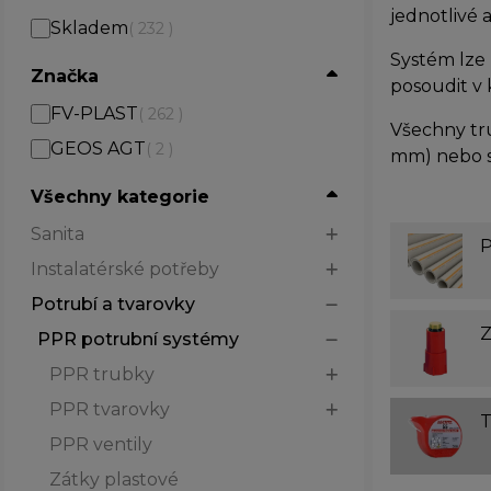
jednotlivé 
Skladem
( 232 )
Systém lze 
Značka
posoudit v
FV-PLAST
( 262 )
Všechny tr
GEOS AGT
( 2 )
mm) nebo s
Všechny kategorie
Sanita
P
Instalatérské potřeby
Potrubí a tvarovky
Z
PPR potrubní systémy
PPR trubky
PPR tvarovky
T
PPR ventily
Zátky plastové