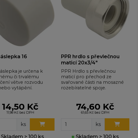
áslepka 16
PPR hrdlo s převlečnou
maticí 20x3/4"
áslepka je určena k
PPR Hrdlo s převlečnou
nému či trvalému
maticí pro přechod ze
čení větve rozvodu
svařované části na mosazné
nebo vytápění.
rozebíratelné spoje.
14,50 Kč
74,60 Kč
11,98 Kč bez DPH
61,65 Kč bez DPH
ks
ks
Skladem > 100 ks
●
Skladem > 100 ks