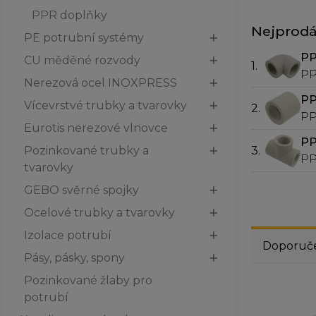
PPR doplňky
Nejprodá
PE potrubní systémy
PP
CU měděné rozvody
1.
PP
Nerezová ocel INOXPRESS
po
PP
Vícevrstvé trubky a tvarovky
2.
PP
Eurotis nerezové vlnovce
PP
3.
Pozinkované trubky a
PP
tvarovky
GEBO svěrné spojky
Ocelové trubky a tvarovky
Izolace potrubí
Doporuč
Pásy, pásky, spony
Pozinkované žlaby pro
potrubí