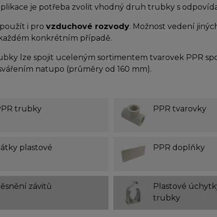
aplikace je potřeba zvolit vhodný druh trubky s odpovíd
použít i pro
vzduchové rozvody
. Možnost vedení jinýc
 každém konkrétním případě.
ubky lze spojit uceleným sortimentem tvarovek PPR sp
vářením natupo (průměry od 160 mm).
PR trubky
PPR tvarovky
átky plastové
PPR doplňky
ěsnění závitů
Plastové úchytk
trubky