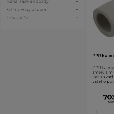
Kanalizace a odpady
Ohřev vody a topení
Infrazářiče
PPR kolen
PPR tvaro
směru s mi
tlaku a zac
vašeho pot
70
580