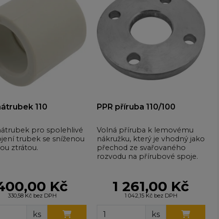
átrubek 110
PPR příruba 110/100
átrubek pro spolehlivé
Volná příruba k lemovému
jení trubek se sníženou
nákružku, který je vhodný jako
ou ztrátou.
přechod ze svařovaného
rozvodu na přírubové spoje.
400,00 Kč
1 261,00 Kč
330,58 Kč bez DPH
1 042,15 Kč bez DPH
ks
ks