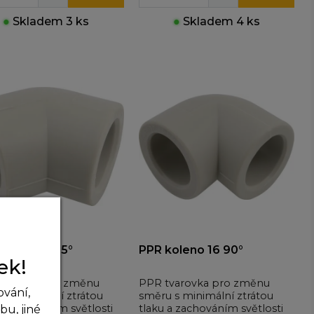
●
Skladem 3 ks
●
Skladem 4 ks
oleno 16 45°
PPR koleno 16 90°
ek!
varovka pro změnu
PPR tvarovka pro změnu
ování,
 s minimální ztrátou
směru s minimální ztrátou
a zachováním světlosti
tlaku a zachováním světlosti
u, jiné