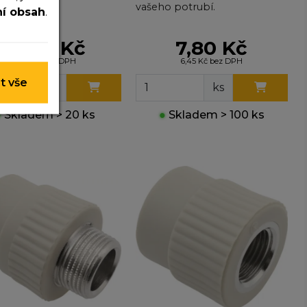
o potrubí.
vašeho potrubí.
ní obsah
.
14,50 Kč
7,80 Kč
11,98 Kč bez DPH
6,45 Kč bez DPH
 nelze je
t vše
ks
ks
●
Skladem > 20 ks
●
Skladem > 100 ks
y nim
t lepší
ohli
e