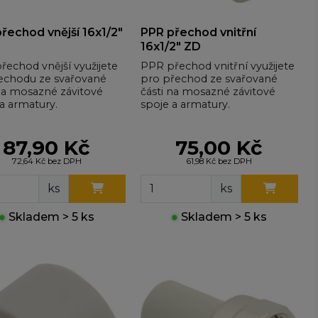
řechod vnější 16x1/2"
PPR přechod vnitřní
16x1/2" ZD
echod vnější využijete
PPR přechod vnitřní využijete
řechodu ze svařované
pro přechod ze svařované
 na mosazné závitové
části na mosazné závitové
a armatury.
spoje a armatury.
87,90 Kč
75,00 Kč
72,64 Kč bez DPH
61,98 Kč bez DPH
ks
ks
●
Skladem > 5 ks
●
Skladem > 5 ks