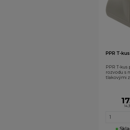
PPR T-kus
PPR T-kus 
rozvodu s 
tlakovými z
17
14,
●
Skla