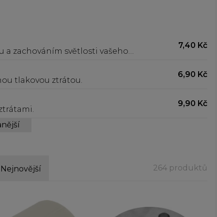
7,40 Kč
u a zachováním světlosti vašeho
6,90 Kč
ou tlakovou ztrátou.
9,90 Kč
ztrátami.
nější
264 produktů
Nejnovější