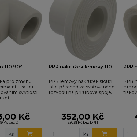
o 110 90°
PPR nákružek lemový 110
PPR n
vka pro změnu
PPR lemový nákružek slouží
PPR n
nimální ztrátou
jako přechod ze svařovaného
propo
hováním světlosti
rozvodu na přírubové spoje.
tlakov
rubí.
3,00 Kč
352,00 Kč
,99 Kč bez DPH
290,91 Kč bez DPH
ks
ks