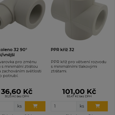
oleno 32 90°
PPR kříž 32
í/vnější
varovka pro změnu
PPR kříž pro větvení rozvodu
 s minimální ztrátou
s minimálními tlakovými
a zachováním světlosti
ztrátami.
o potrubí.
36,60 Kč
101,00 Kč
30,25 Kč bez DPH
83,47 Kč bez DPH
ks
ks