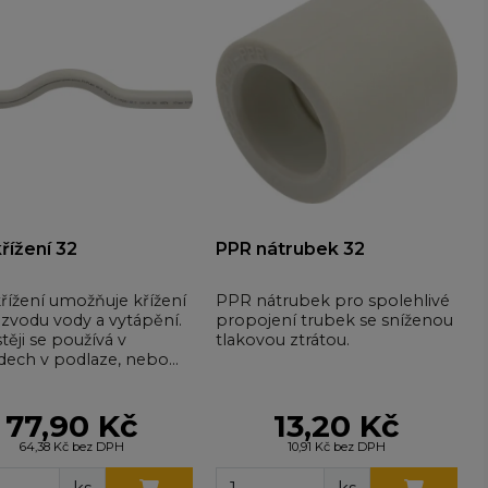
řížení 32
PPR nátrubek 32
řížení umožňuje křížení
PPR nátrubek pro spolehlivé
ozvodu vody a vytápění.
propojení trubek se sníženou
těji se používá v
tlakovou ztrátou.
dech v podlaze, nebo
hýbání se stoupačce.
77,90 Kč
13,20 Kč
64,38 Kč bez DPH
10,91 Kč bez DPH