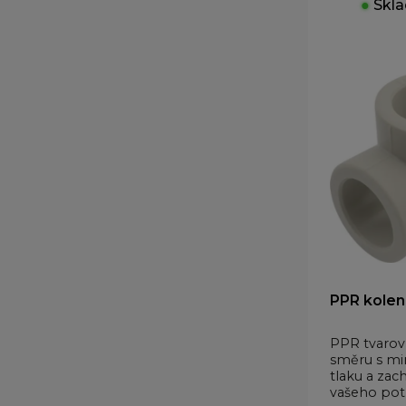
●
Skla
PPR kolen
PPR tvaro
směru s mi
tlaku a zac
vašeho pot