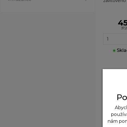
závitového 
45
37,
●
Skla
Po
Abych
použív
nám po