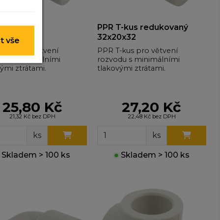
 nelze je
-kus 32
PPR T-kus redukovaný
32x20x32
t vše
-kus pro větvení
PPR T-kus pro větvení
du s minimálními
rozvodu s minimálními
y nim
ými ztrátami.
tlakovými ztrátami.
t lepší
25,80 Kč
27,20 Kč
21,32 Kč bez DPH
22,48 Kč bez DPH
ohli
e
ks
ks
Skladem > 100 ks
●
Skladem > 100 ks