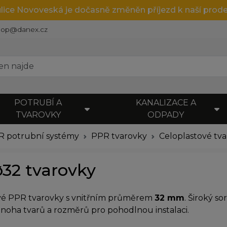
ulice Novoveská je dočasně změněn příjezd k naší prode
hop@danex.cz
POTRUBÍ A
KANALIZACE A
TVAROVKY
ODPADY
 potrubní systémy
PPR tvarovky
Celoplastové tv
32 tvarovky
vé PPR tvarovky s vnitřním průměrem
32 mm
. Široký s
noha tvarů a rozměrů pro pohodlnou instalaci.