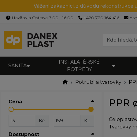
Vážení zákazníci, z důvodu rekonstrukce 
Havířov a Ostrava 7:00 - 16:00
+420 720 164 416
es
INSTALATÉRSKÉ
SANITA
POTŘEBY
Potrubí a tvarovky
PPR
PPR ø
Cena
Celoplasto
Kč
Kč
Tvarovky m
Dostupnost