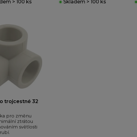
dem > 100 ks
●
Skladem > 100 ks
o trojcestné 32
vka pro změnu
nimální ztrátou
hováním světlosti
rubí.