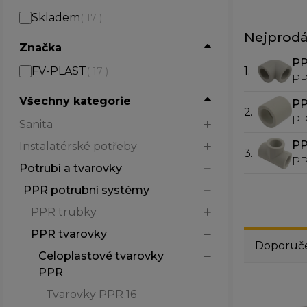
Skladem
( 17 )
Nejprodá
Značka
PP
1.
FV-PLAST
( 17 )
PP
po
Všechny kategorie
PP
2.
PP
Sanita
PP
Instalatérské potřeby
3.
PP
Potrubí a tvarovky
PPR potrubní systémy
PPR trubky
PPR tvarovky
Doporuč
Celoplastové tvarovky
PPR
Tvarovky PPR 16