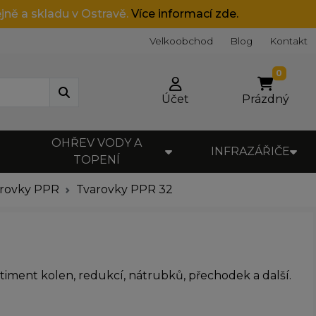
jně a skladu v Ostravě.
Více informací zde.
Velkoobchod
Blog
Kontakt
0
Účet
Prázdný
OHŘEV VODY A
INFRAZÁŘIČE
TOPENÍ
arovky PPR
Tvarovky PPR 32
ortiment kolen, redukcí, nátrubků, přechodek a další.