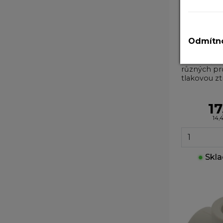
N
T
PPR reduk
v
Odmítno
PPR redukce
A
slouží k pr
P
různých pr
tlakovou zt
z
zá
17
M
14,
T
z
n
●
Skla