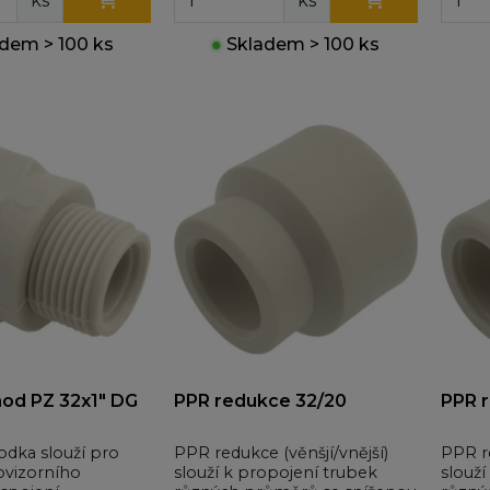
ks
ks
dem > 100 ks
●
Skladem > 100 ks
od PZ 32x1" DG
PPR redukce 32/20
PPR r
dka slouží pro
PPR redukce (věnšjí/vnější)
PPR re
rovizorního
slouží k propojení trubek
slouží