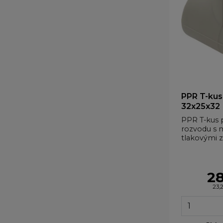
PPR T-kus
32x25x32
PPR T-kus 
rozvodu s 
tlakovými z
28
23,