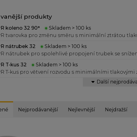
vanější produkty
R koleno 32 90°
●
Skladem > 100 ks
R tvarovka pro změnu směru s minimální ztrátou tlak
trubí.
R nátrubek 32
●
Skladem > 100 ks
R nátrubek pro spolehlivé propojení trubek se snížen
R T-kus 32
●
Skladem > 100 ks
R T-kus pro větvení rozvodu s minimálními tlakovými 
Další nejprodáva
ené
Nejprodávanější
Nejlevnější
Nejdražší