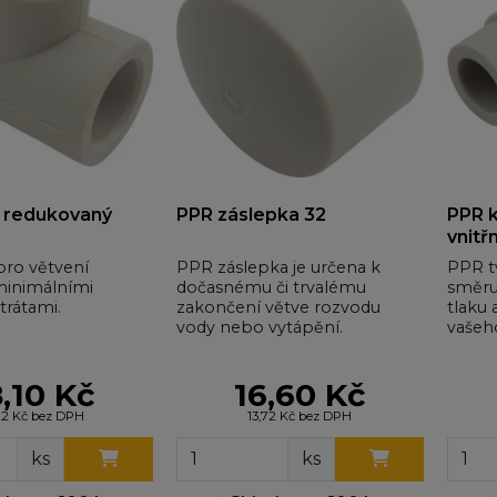
 redukovaný
PPR záslepka 32
PPR k
vnitřn
pro větvení
PPR záslepka je určena k
PPR t
minimálními
dočasnému či trvalému
směru
trátami.
zakončení větve rozvodu
tlaku 
vody nebo vytápění.
vašeh
,10 Kč
16,60 Kč
22 Kč bez DPH
13,72 Kč bez DPH
ks
ks