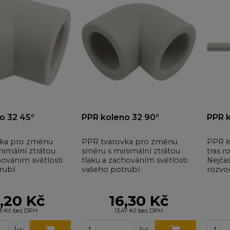
o 32 45°
PPR koleno 32 90°
PPR k
vka pro změnu
PPR tvarovka pro změnu
PPR k
nimální ztrátou
směru s minimální ztrátou
tras r
hováním světlosti
tlaku a zachováním světlosti
Nejčas
rubí.
vašeho potrubí.
rozvo
při vy
,20 Kč
16,30 Kč
35 Kč bez DPH
13,47 Kč bez DPH