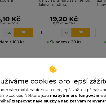
spojení.
různých průměrů se sníženou
různý
tlakovou ztrátou.
tlakov
,10 Kč
19,20 Kč
27 Kč bez DPH
15,87 Kč bez DPH
ks
ks
dem > 100 ks
●
Skladem > 20 ks
užíváme cookies pro lepší zážit
om vám mohli nabídnout co nejlepší zážitek při nakup
áme cookies. Některé jsou
nezbytné pro fungování
web
máhají
zlepšovat naše služby
a
nabízet vám relevant