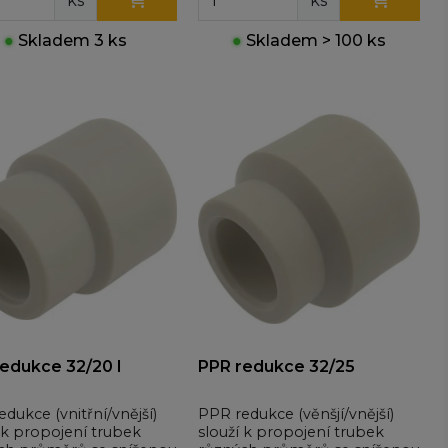
ks
ks
●
Skladem 3 ks
●
Skladem > 100 ks
edukce 32/20 I
PPR redukce 32/25
dukce (vnitřní/vnější)
PPR redukce (věnšjí/vnější)
 k propojení trubek
slouží k propojení trubek