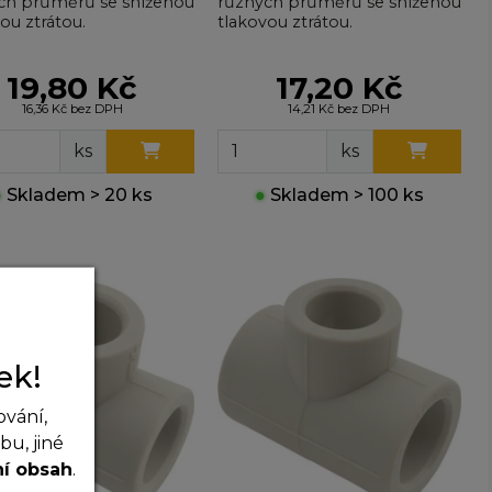
ch průměrů se sníženou
různých průměrů se sníženou
ou ztrátou.
tlakovou ztrátou.
19,80 Kč
17,20 Kč
16,36 Kč bez DPH
14,21 Kč bez DPH
ks
ks
●
Skladem > 20 ks
●
Skladem > 100 ks
ek!
ování,
u, jiné
ní obsah
.