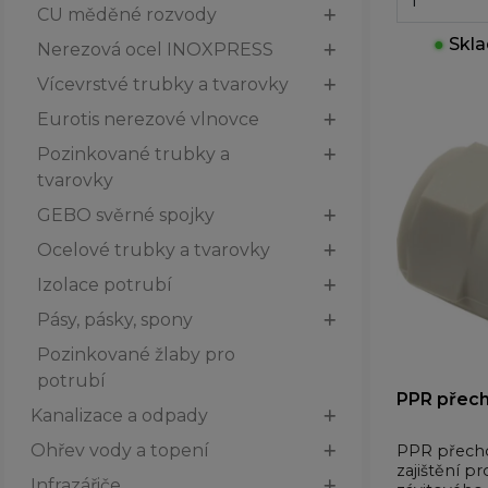
CU měděné rozvody
●
Skla
Nerezová ocel INOXPRESS
Vícevrstvé trubky a tvarovky
Eurotis nerezové vlnovce
Pozinkované trubky a
tvarovky
GEBO svěrné spojky
Ocelové trubky a tvarovky
Izolace potrubí
Pásy, pásky, spony
Pozinkované žlaby pro
potrubí
PPR přech
Kanalizace a odpady
Ohřev vody a topení
PPR přecho
zajištění p
Infrazářiče