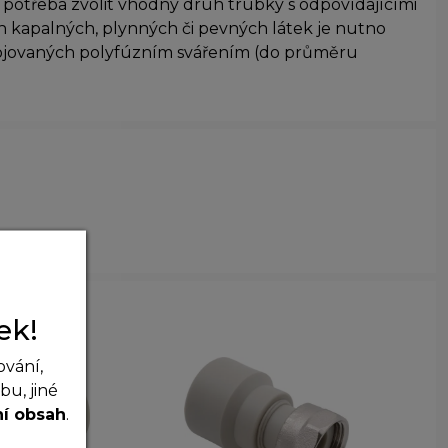
e potřeba zvolit vhodný druh trubky s odpovídajícími
h kapalných, plynných či pevných látek je nutno
pojovaných polyfúzním svářením (do průměru
ek!
ování,
u, jiné
ní obsah
.