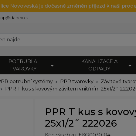
ulice Novoveská je dočasně změněn příjezd k naší prode
hop@danex.cz
POTRUBÍ A
KANALIZACE A
TVAROVKY
ODPADY
PPR potrubní systémy
PPR tvarovky
Závitové tvar
PPR T kus s kovovým závitem vnitřním 25x1/2˝ 22202
PPR T kus s kovo
25x1/2˝ 222026
Kód výrobku: EKO0030104