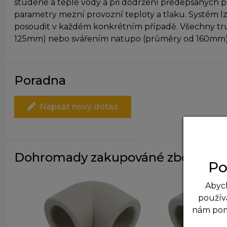
studené a teplé vody a při dodržení předepsaných pra
parametry mezní provozní teploty a tlaku. Systém l
posoudit v každém konkrétním případě. Všechny tr
125mm) nebo svářením natupo (průměry od 160mm)
Poradna
Napsat nový dotaz
Dohromady zakupováné zboží
Po
Abych
použív
nám po