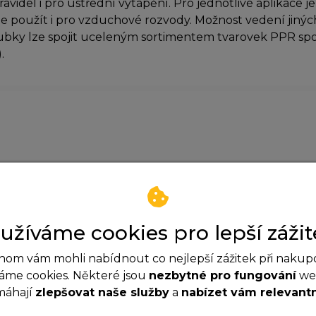
videl i pro ústřední vytápění. Pro jednotlivé aplikace j
ze použít i pro vzduchové rozvody. Možnost vedení jinýc
ubky lze spojit uceleným sortimentem tvarovek PPR s
.
Zatím neexistují žádné dotazy.
užíváme cookies pro lepší zážit
om vám mohli nabídnout co nejlepší zážitek při nakup
áme cookies. Některé jsou
nezbytné pro fungování
web
máhají
zlepšovat naše služby
a
nabízet vám relevant