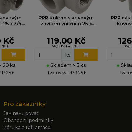
 kovovým
PPR Koleno s kovovým
PPR nást
m 25 x 3/4˝
závitem vnitřním 25 x
kovov
5
3/4˝ 218025
vnitřním 
0 Kč
119,00 Kč
126
z DPH
98,35 Kč bez DPH
104,
ks
 20 ks
●
Skladem > 5 ks
●
Skla
PR 25
Tvarovky PPR 25
Tvaro
Pro zákazníky
Jak nakupovat
Obchodní podmínky
Záruka a reklamace