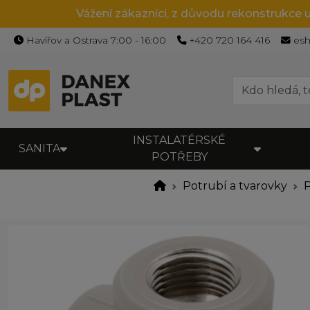
Vážení zákazníci, z důvodu rekonstrukce 
Havířov a Ostrava 7:00 - 16:00
+420 720 164 416
es
INSTALATÉRSKÉ
SANITA
POTŘEBY
Potrubí a tvarovky