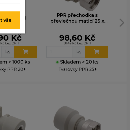
 nelze je
PPR přechodka s
P
átrubek 20
t vše
převlečnou maticí 25 x
3/4"
90 Kč
98,60 Kč
y nim
t lepší
0 Kč bez DPH
81,49 Kč bez DPH
ks
ks
em > 1000 ks
●
Skladem > 20 ks
●
ohli
vky PPR 20
Tvarovky PPR 25
e