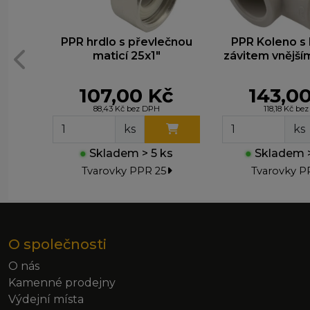
PPR hrdlo s převlečnou
PPR Koleno s
maticí 25x1"
závitem vnější
21602
107,00 Kč
143,0
88,43 Kč bez DPH
118,18 Kč be
ks
ks
●
Skladem > 5 ks
●
Skladem >
Tvarovky PPR 25
Tvarovky P
O společnosti
O nás
Kamenné prodejny
Výdejní místa