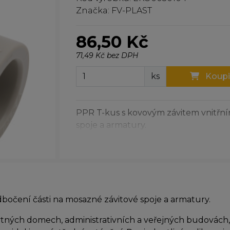
Značka: FV-PLAST
86,50 Kč
71,49 Kč bez DPH
ks
Koupi
PPR T-kus s kovovým závitem vnitřn
spoje a armatury.
očení části na mosazné závitové spoje a armatury.
ných domech, administrativních a veřejných budovách, 