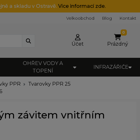
jně a skladu v Ostravě.
Více informací zde.
Velkoobchod
Blog
Kontakt
0
Účet
Prázdný
OHŘEV VODY A
INFRAZÁŘIČE
TOPENÍ
ovky PPR
Tvarovky PPR 25
6
vým závitem vnitřním