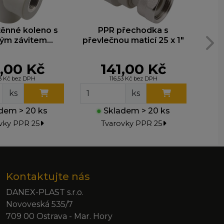
ěnné koleno s
PPR přechodka s
ým závitem
převlečnou maticí 25 x 1"
pře
25x3/4˝ 219025
,00 Kč
141,00 Kč
13 Kč bez DPH
116,53 Kč bez DPH
ks
ks
dem > 20 ks
●
Skladem > 20 ks
●
vky PPR 25
Tvarovky PPR 25
Kontaktujte nás
DANEX-PLAST s.r.o.
Novoveská 535/7
709 00 Ostrava - Mar. Hory