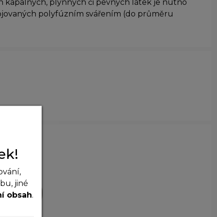
h kapalných, plynných či pevných látek je nutno
pojovaných polyfúzním svářením (do průměru
ek!
ování,
u, jiné
ní obsah
.