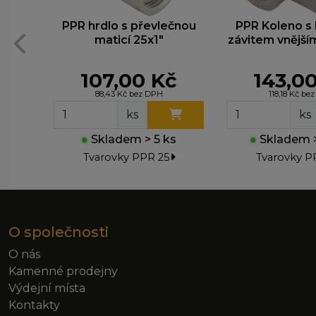
PPR hrdlo s převlečnou
PPR Koleno s
maticí 25x1"
závitem vnější
21602
107,00 Kč
143,0
88,43 Kč bez DPH
118,18 Kč be
ks
ks
●
Skladem > 5 ks
●
Skladem >
Tvarovky PPR 25
Tvarovky P
O společnosti
O nás
Kamenné prodejny
Výdejní místa
Kontakty