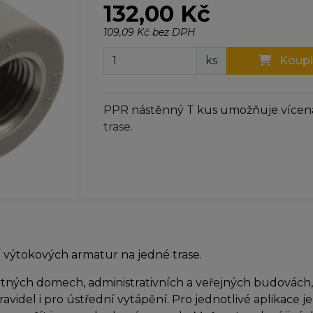
132,00 Kč
109,09 Kč bez DPH
ks
Koupi
PPR nástěnný T kus umožňuje vícen
trase.
výtokových armatur na jedné trase.
ných domech, administrativních a veřejných budovách, 
videl i pro ústřední vytápění. Pro jednotlivé aplikace j