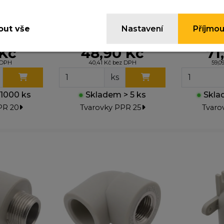
ezbytné cookies
PPR nást
yhle cookies jsou důležité pro správné fungování webu a
bek 20
PPR křížení 25
kovov
ypnout.
ut vše
Nastavení
Příjmou
vnitřním 
nalytické cookies
 Kč
48,90 Kč
71
omáhají nám sledovat návštěvnost a zlepšovat web. Dík
z DPH
40,41 Kč bez DPH
59,0
jistíme, co funguje a co ne, takže vám můžeme nabídnou
ks
žitek.
1000 ks
●
Skladem > 5 ks
●
Sklad
arketingové cookies
PR 20
Tvarovky PPR 25
Tvaro
yhle cookies nastavují naši reklamní partneři, aby vám m
obrazovat relevantní reklamy na jiných webech. Pokud j
epovolíte, nebude se vám zobrazovat cílená reklama.