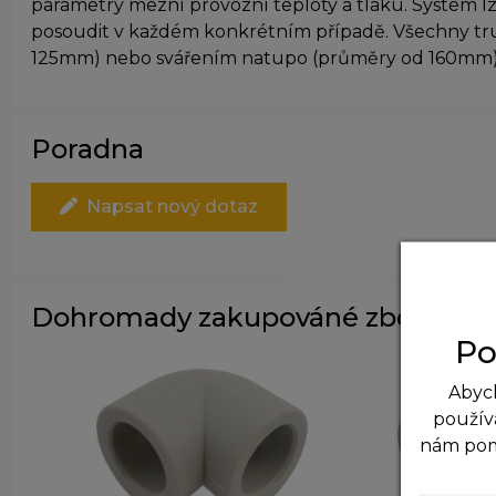
parametry mezní provozní teploty a tlaku. Systém l
posoudit v každém konkrétním případě. Všechny tr
125mm) nebo svářením natupo (průměry od 160mm)
Poradna
Napsat nový dotaz
Dohromady zakupováné zboží
Po
Abych
použív
nám po