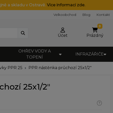
jně a skladu v Ostravě.
Více informací zde.
Velkoobchod
Blog
Kontakt
0
Účet
Prázdný
OHŘEV VODY A
INFRAZÁŘIČE
TOPENÍ
vky PPR 25
PPR nástěnka průchozí 25x1/2"
hozí 25x1/2"