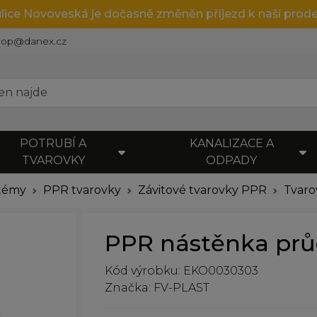
ulice Novoveská je dočasně změněn příjezd k naší prode
hop@danex.cz
POTRUBÍ A
KANALIZACE A
TVAROVKY
ODPADY
stémy
PPR tvarovky
Závitové tvarovky PPR
Tvaro
PPR nástěnka průc
Kód výrobku: EKO0030303
Značka: FV-PLAST