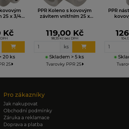
 kovovým
PPR Koleno s kovovým
PPR nást
m 25 x 3/4˝
závitem vnitřním 25 x
kovov
5
3/4˝ 218025
vnitřním 
0 Kč
119,00 Kč
126
z DPH
98,35 Kč bez DPH
104,
ks
 20 ks
●
Skladem > 5 ks
●
Skla
PR 25
Tvarovky PPR 25
Tvaro
Pro zákazníky
Jak nakupovat
Obchodní podmínky
Záruka a reklamace
Doprava a platba