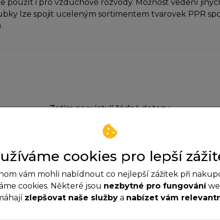
ze použít i pro vzduchové rozvody. Možnost vedení jinýc
ubky lze spojit uceleným sortimentem tvarovek PPR s
.
Zatím neexistují žádné dotazy.
užíváme cookies pro lepší zážit
om vám mohli nabídnout co nejlepší zážitek při nakup
áme cookies. Některé jsou
nezbytné pro fungování
web
máhají
zlepšovat naše služby
a
nabízet vám relevant