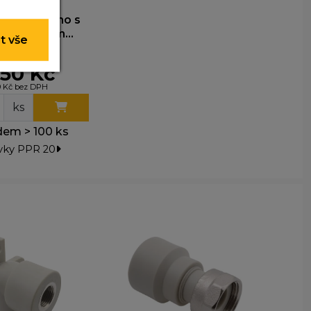
ěnné koleno s
 nelze je
ým závitem
t vše
20x1/2˝ 219020
,50 Kč
y nim
9 Kč bez DPH
t lepší
ks
em > 100 ks
vky PPR 20
ohli
e