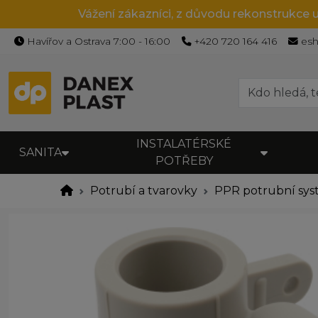
Vážení zákazníci, z důvodu rekonstrukce 
Havířov a Ostrava 7:00 - 16:00
+420 720 164 416
es
INSTALATÉRSKÉ
SANITA
POTŘEBY
Potrubí a tvarovky
PPR potrubní sy