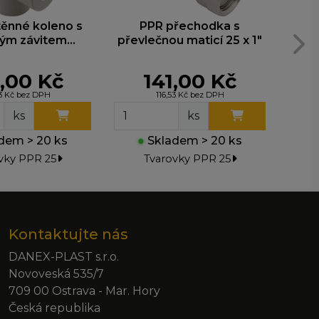
ěnné koleno s
PPR přechodka s
ým závitem
převlečnou maticí 25 x 1"
pře
25x3/4˝ 219025
,00 Kč
141,00 Kč
13 Kč bez DPH
116,53 Kč bez DPH
ks
ks
dem > 20 ks
●
Skladem > 20 ks
●
vky PPR 25
Tvarovky PPR 25
Kontaktujte nás
DANEX-PLAST s.r.o.
Novoveská 535/7
709 00 Ostrava - Mar. Hory
Česká republika