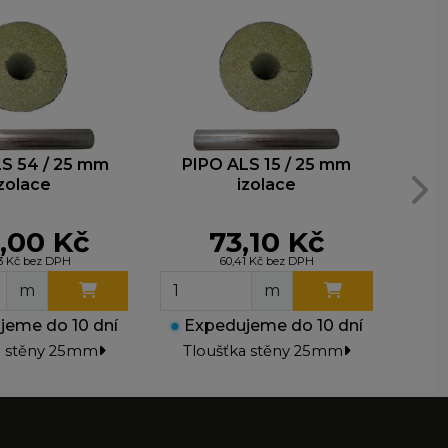
S 54 / 25 mm
PIPO ALS 15 / 25 mm
PI
izolace
izolace
,00 Kč
73,10 Kč
13 Kč bez DPH
60,41 Kč bez DPH
m
m
eme do 10 dní
●
Expedujeme do 10 dní
●
Ex
a stěny 25mm
Tloušťka stěny 25mm
Tl