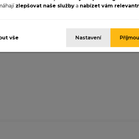
máhají
zlepšovat naše služby
a
nabízet vám relevant
ezbytné cookies
yhle cookies jsou důležité pro správné fungování webu a
ypnout.
ut vše
Nastavení
Příjmou
nalytické cookies
omáhají nám sledovat návštěvnost a zlepšovat web. Dík
jistíme, co funguje a co ne, takže vám můžeme nabídnou
žitek.
arketingové cookies
yhle cookies nastavují naši reklamní partneři, aby vám m
obrazovat relevantní reklamy na jiných webech. Pokud j
epovolíte, nebude se vám zobrazovat cílená reklama.