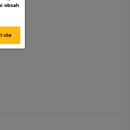
ní obsah
.
 nelze je
t vše
y nim
t lepší
ohli
e