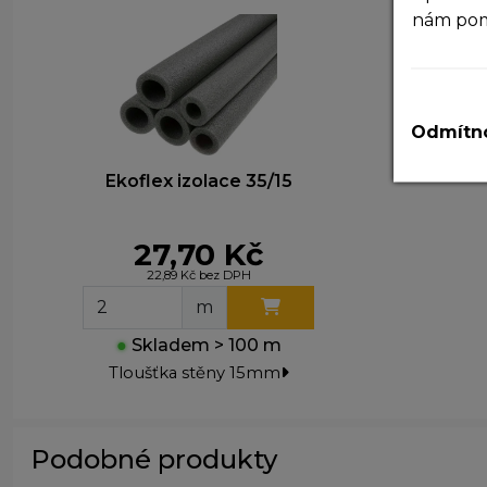
nám po
N
T
v
Odmítno
A
Ekoflex izolace 35/15
P
z
zá
27,70 Kč
22,89 Kč bez DPH
M
m
T
z
●
Skladem > 100 m
n
Tloušťka stěny 15mm
Podobné produkty