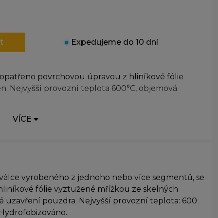
t
●
Expedujeme do 10 dní
opatřeno povrchovou úpravou z hliníkové fólie
n. Nejvyšší provozní teplota 600°C, objemová
VÍCE
 válce vyrobeného z jednoho nebo více segmentů, se
iníkové fólie vyztužené mřížkou ze skelných
 uzavření pouzdra. Nejvyšší provozní teplota: 600
. Hydrofobizováno.