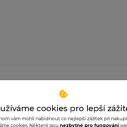
Zatím neexistují žádné dotazy.
užíváme cookies pro lepší zážit
om vám mohli nabídnout co nejlepší zážitek při nakup
áme cookies. Některé jsou
nezbytné pro fungování
web