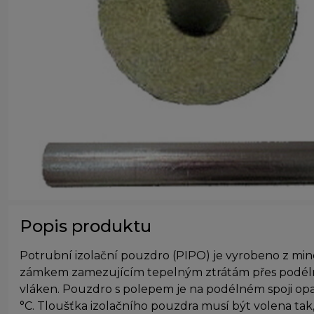
Popis produktu
Potrubní izolační pouzdro (PIPO)
je vyrobeno z min
zámkem zamezujícím tepelným ztrátám přes podélno
vláken. Pouzdro s polepem je na podélném spoji opa
°C. Tloušťka izolačního pouzdra musí být volena tak,