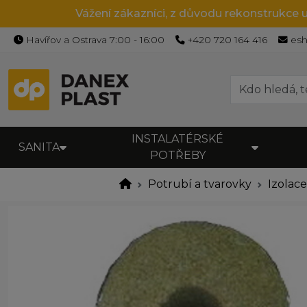
Vážení zákazníci, z důvodu rekonstrukce 
Havířov a Ostrava 7:00 - 16:00
+420 720 164 416
es
INSTALATÉRSKÉ
SANITA
POTŘEBY
Potrubí a tvarovky
Izolac