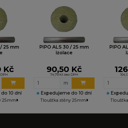
 / 25 mm
PIPO ALS 30 / 25 mm
PIPO AL
ce
izolace
0 Kč
90,50 Kč
126
z DPH
74,79 Kč bez DPH
104,
m
do 10 dní
●
Expedujeme do 10 dní
●
Expeduj
ny 25mm
Tloušťka stěny 25mm
Tloušťk