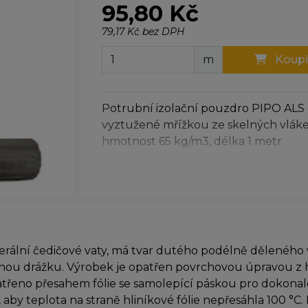
95,80 Kč
79,17 Kč bez DPH
m
Koupi
Potrubní izolační pouzdro PIPO ALS 
vyztužené mřížkou ze skelných vláke
hmotnost 65 kg/m3, délka 1 metr.
erální čedičové vaty, má tvar dutého podélně děleného
u drážku. Výrobek je opatřen povrchovou úpravou z hl
třeno přesahem fólie se samolepící páskou pro dokonalé
 aby teplota na straně hliníkové fólie nepřesáhla 100 °C