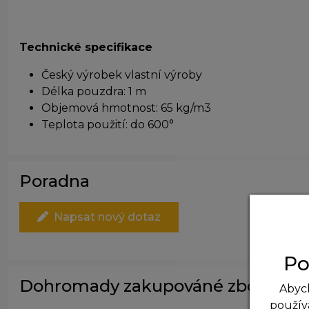
Technické specifikace
Český výrobek vlastní výroby
Délka pouzdra: 1 m
Objemová hmotnost: 65 kg/m3
Teplota použití: do 600°
Poradna
Napsat nový dotaz
Po
Dohromady zakupováné zboží
Abych
použív