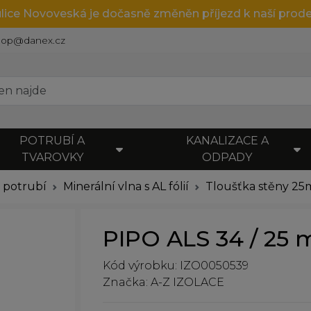
ulice Novoveská je dočasně změněn příjezd k naší prode
hop@danex.cz
POTRUBÍ A
KANALIZACE A
TVAROVKY
ODPADY
e potrubí
Minerální vlna s AL fólií
Tloušťka stěny 2
PIPO ALS 34 / 25 
Kód výrobku: IZO0050539
Značka: A-Z IZOLACE