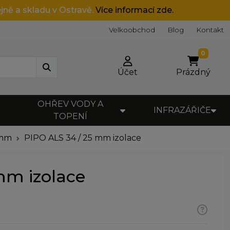
jně a skladu v Ostravě.
Více informací zde.
Velkoobchod
Blog
Kontakt
0
Účet
Prázdný
OHŘEV VODY A
INFRAZÁŘIČE
TOPENÍ
5mm
PIPO ALS 34 / 25 mm izolace
mm izolace