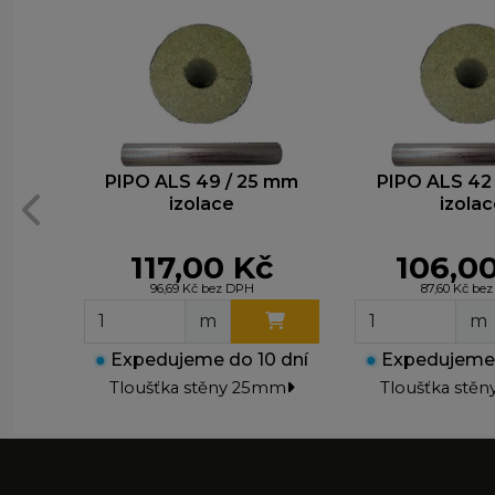
PIPO ALS 49 / 25 mm
PIPO ALS 42
izolace
izola
117,00 Kč
106,0
96,69 Kč bez DPH
87,60 Kč be
m
m
●
Expedujeme do 10 dní
●
Expedujeme 
Tloušťka stěny 25mm
Tloušťka stě