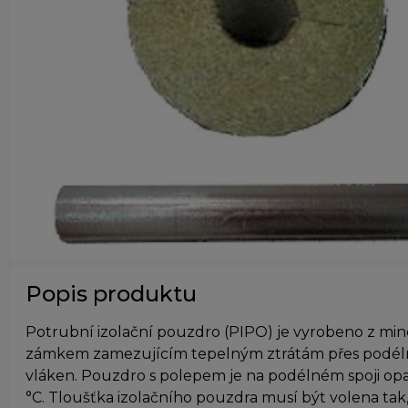
Popis produktu
Potrubní izolační pouzdro (PIPO)
je vyrobeno z min
zámkem zamezujícím tepelným ztrátám přes podélno
vláken. Pouzdro s polepem je na podélném spoji opa
°C. Tloušťka izolačního pouzdra musí být volena tak,