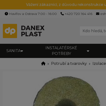
Vážení zákazníci, z důvodu rekonstrukce 
Havířov a Ostrava 7:00 - 16:00
+420 720 164 416
es
INSTALATÉRSKÉ
SANITA
POTŘEBY
Potrubí a tvarovky
Izolac