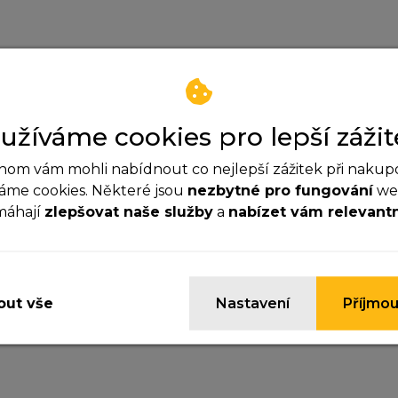
užíváme cookies pro lepší zážit
om vám mohli nabídnout co nejlepší zážitek při nakup
áme cookies. Některé jsou
nezbytné pro fungování
web
máhají
zlepšovat naše služby
a
nabízet vám relevant
ezbytné cookies
yhle cookies jsou důležité pro správné fungování webu a
ypnout.
ut vše
Nastavení
Příjmou
Zatím neexistují žádné dotazy.
nalytické cookies
omáhají nám sledovat návštěvnost a zlepšovat web. Dík
jistíme, co funguje a co ne, takže vám můžeme nabídnou
žitek.