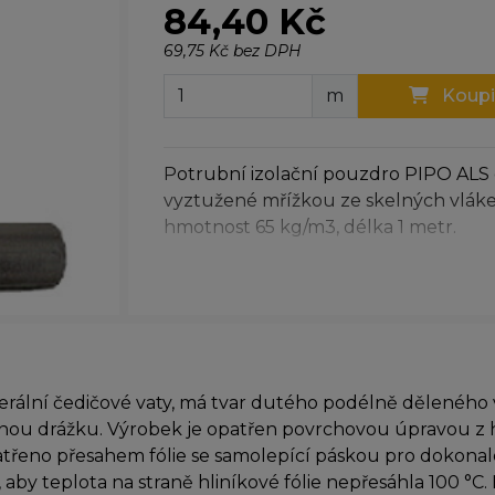
84,40 Kč
69,75 Kč bez DPH
m
Koupi
Potrubní izolační pouzdro PIPO ALS 
vyztužené mřížkou ze skelných vláke
hmotnost 65 kg/m3, délka 1 metr.
erální čedičové vaty, má tvar dutého podélně děleného
u drážku. Výrobek je opatřen povrchovou úpravou z hl
třeno přesahem fólie se samolepící páskou pro dokonalé
 aby teplota na straně hliníkové fólie nepřesáhla 100 °C