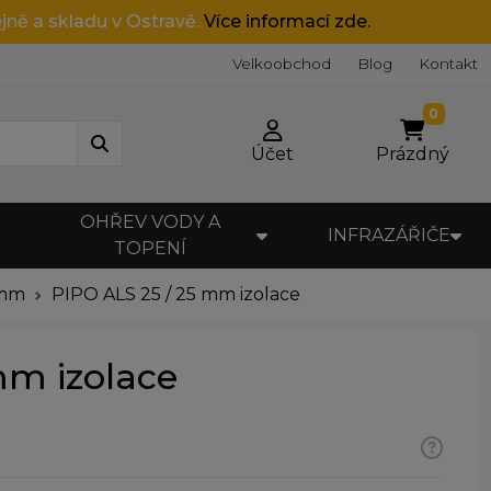
jně a skladu v Ostravě.
Více informací zde.
Velkoobchod
Blog
Kontakt
0
Účet
Prázdný
OHŘEV VODY A
INFRAZÁŘIČE
TOPENÍ
5mm
PIPO ALS 25 / 25 mm izolace
mm izolace