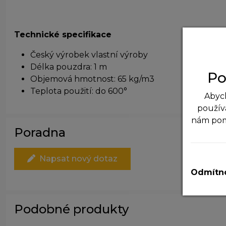
Technické specifikace
Český výrobek vlastní výroby
Délka pouzdra: 1 m
Po
Objemová hmotnost: 65 kg/m3
Teplota použití: do 600°
Abych
použív
nám po
Poradna
N
T
Napsat nový dotaz
v
Odmítno
A
P
Podobné produkty
z
zá