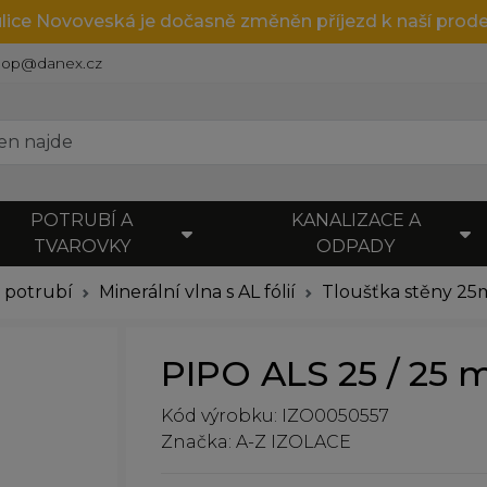
ulice Novoveská je dočasně změněn příjezd k naší prode
hop@danex.cz
POTRUBÍ A
KANALIZACE A
TVAROVKY
ODPADY
e potrubí
Minerální vlna s AL fólií
Tloušťka stěny 2
PIPO ALS 25 / 25 
Kód výrobku: IZO0050557
Značka: A-Z IZOLACE