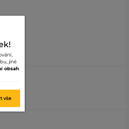
ek!
ování,
u, jiné
ní obsah
.
 nelze je
t vše
y nim
t lepší