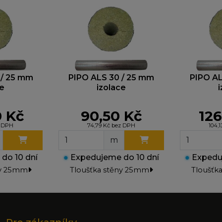
arketingové cookies
yhle cookies nastavují naši reklamní partneři, aby vám m
obrazovat relevantní reklamy na jiných webech. Pokud j
epovolíte, nebude se vám zobrazovat cílená reklama.
 / 25 mm
PIPO ALS 30 / 25 mm
PIPO AL
ce
izolace
0 Kč
90,50 Kč
126
z DPH
74,79 Kč bez DPH
104,
m
do 10 dní
●
Expedujeme do 10 dní
●
Expeduj
ny 25mm
Tloušťka stěny 25mm
Tloušťk