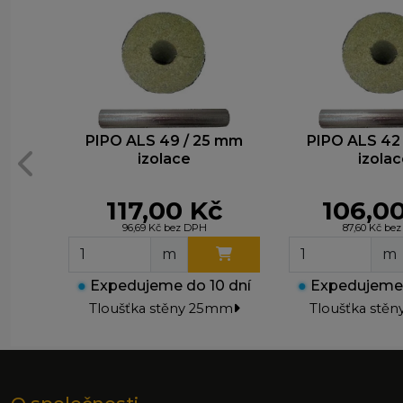
M
T
z
n
PIPO ALS 49 / 25 mm
PIPO ALS 42
izolace
izola
117,00 Kč
106,0
96,69 Kč bez DPH
87,60 Kč be
m
m
●
Expedujeme do 10 dní
●
Expedujeme 
Tloušťka stěny 25mm
Tloušťka stě