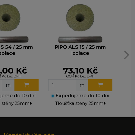
ohli
e
S 54 / 25 mm
PIPO ALS 15 / 25 mm
PI
izolace
izolace
,00 Kč
73,10 Kč
13 Kč bez DPH
60,41 Kč bez DPH
m
m
eme do 10 dní
●
Expedujeme do 10 dní
●
Ex
a stěny 25mm
Tloušťka stěny 25mm
Tl