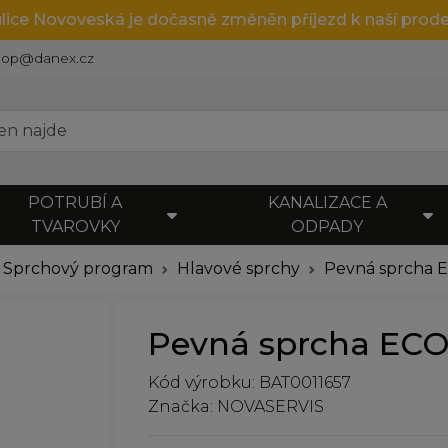
ulice Novoveská je dočasně změněn příjezd k naší prode
hop@danex.cz
POTRUBÍ A
KANALIZACE A
TVAROVKY
ODPADY
Sprchový program
Hlavové sprchy
Pevná sprcha 
Pevná sprcha ECO
Kód výrobku: BAT0011657
Značka: NOVASERVIS