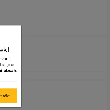
ek!
nota
ování,
u, jiné
ní obsah
.
 nelze je
t vše
y nim