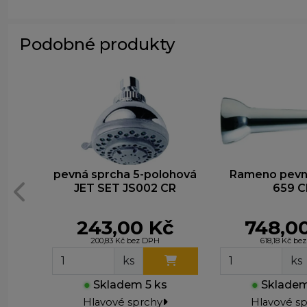
z
zá
Podobné produkty
M
T
z
n
pevná sprcha 5-polohová
Rameno pevn
JET SET JS002 CR
659 C
243,00 Kč
748,0
200,83 Kč bez DPH
618,18 Kč be
ks
ks
●
Skladem 5 ks
●
Skladem
Hlavové sprchy
Hlavové s