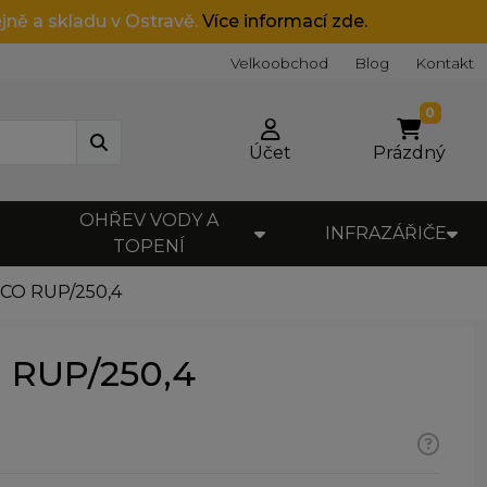
jně a skladu v Ostravě.
Více informací zde.
Velkoobchod
Blog
Kontakt
0
Účet
Prázdný
OHŘEV VODY A
INFRAZÁŘIČE
TOPENÍ
ECO RUP/250,4
 RUP/250,4