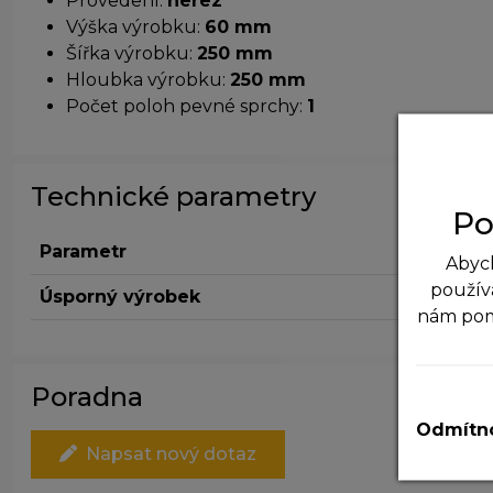
Provedení:
nerez
Výška výrobku:
60 mm
Šířka výrobku:
250 mm
Hloubka výrobku:
250 mm
Počet poloh pevné sprchy:
1
Technické parametry
Po
Parametr
Abych
použív
Úsporný výrobek
nám po
N
Poradna
T
v
Odmítno
Napsat nový dotaz
A
P