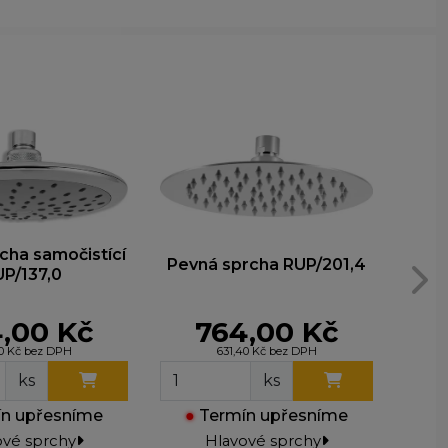
t lepší
ohli
e
cha samočistící
Pevná sprcha RUP/201,4
Pevn
P/137,0
,00 Kč
764,00 Kč
40 Kč bez DPH
631,40 Kč bez DPH
ks
ks
n upřesníme
●
Termín upřesníme
●
ové sprchy
Hlavové sprchy