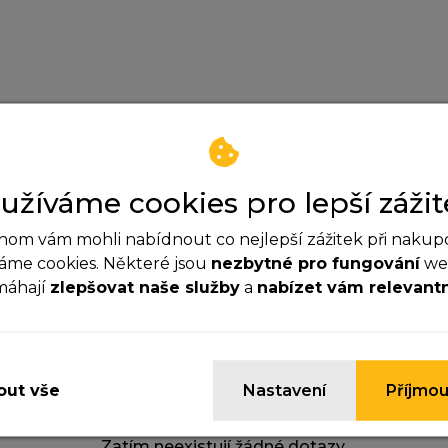
užíváme cookies pro lepší zážit
Hod
om vám mohli nabídnout co nejlepší zážitek při nakup
áme cookies. Některé jsou
nezbytné pro fungování
web
Ano
máhají
zlepšovat naše služby
a
nabízet vám relevant
ezbytné cookies
yhle cookies jsou důležité pro správné fungování webu a
ypnout.
ut vše
Nastavení
Příjmou
nalytické cookies
omáhají nám sledovat návštěvnost a zlepšovat web. Dík
Zatím neexistují žádné dotazy.