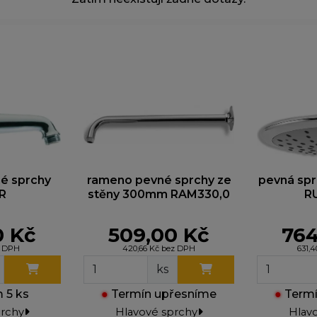
jistíme, co funguje a co ne, takže vám můžeme nabídnou
žitek.
arketingové cookies
yhle cookies nastavují naši reklamní partneři, aby vám m
obrazovat relevantní reklamy na jiných webech. Pokud j
epovolíte, nebude se vám zobrazovat cílená reklama.
é sprchy
rameno pevné sprchy ze
pevná spr
R
stěny 300mm RAM330,0
RU
0 Kč
509,00 Kč
764
z DPH
420,66 Kč bez DPH
631,
ks
 5 ks
●
Termín upřesníme
●
Termí
prchy
Hlavové sprchy
Hlav