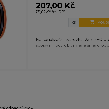
207,00 Kč
171,07 Kč bez DPH
ks
Koupi
KG kanalizační tvarovka 125 z PVC-U 
spojování potrubí, změně směru, odb
.
ové odpadní vody