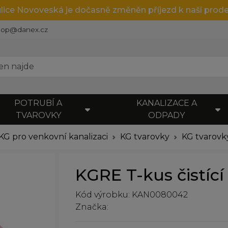
ulice Novoveská je dočasně změněn příjezd k naší prode
hop@danex.cz
POTRUBÍ A
KANALIZACE A
TVAROVKY
ODPADY
KG pro venkovní kanalizaci
KG tvarovky
KG tvarovk
KGRE T-kus čistící
Kód výrobku: KAN0080042
Značka: