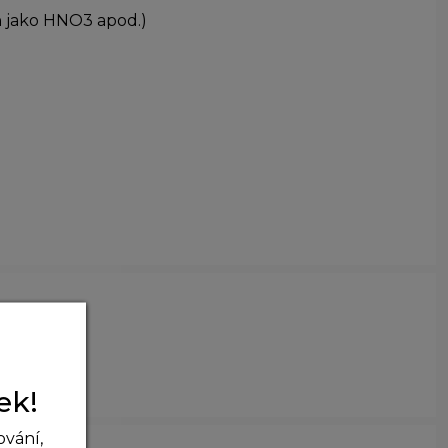
in jako HNO3 apod.)
ek!
ování,