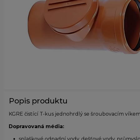
Popis produktu
KGRE čistící T-kus jednohrdlý se šroubovacím víkem
Dopravovaná média:
splaškové odpadní vody, dešťové vody, průmysl