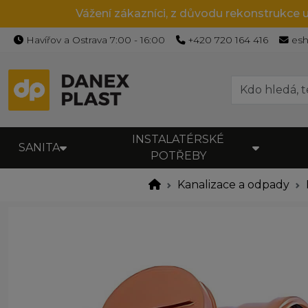
Vážení zákazníci, z důvodu rekonstrukce 
Havířov a Ostrava 7:00 - 16:00
+420 720 164 416
es
INSTALATÉRSKÉ
SANITA
POTŘEBY
Kanalizace a odpady