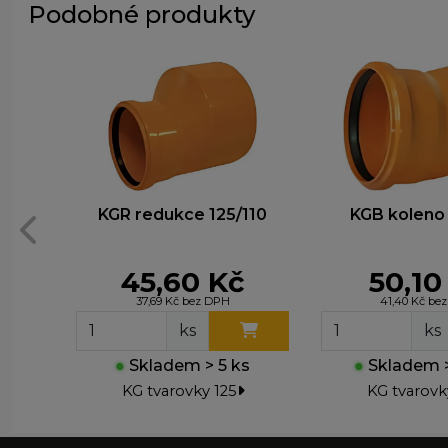
Podobné produkty
KGR redukce 125/110
KGB koleno 
45,60 Kč
50,10
37,69 Kč bez DPH
41,40 Kč be
ks
ks
●
Skladem > 5 ks
●
Skladem >
KG tvarovky 125
KG tvarovk