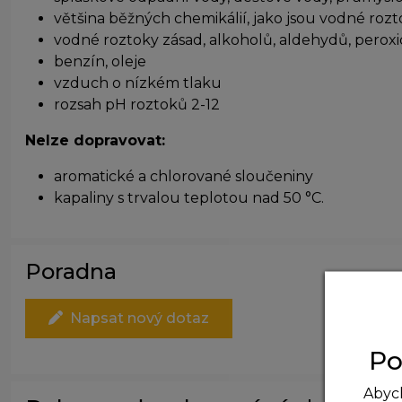
většina běžných chemikálií, jako jsou vodné rozt
vodné roztoky zásad, alkoholů, aldehydů, perox
benzín, oleje
vzduch o nízkém tlaku
rozsah pH roztoků 2-12
Nelze dopravovat:
aromatické a chlorované sloučeniny
kapaliny s trvalou teplotou nad 50 °C.
Poradna
Napsat nový dotaz
Po
Abych