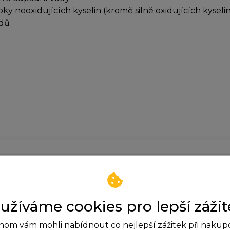
oky neoxidujících kyselin (kromě silně oxidujících kysel
idů
Zatím neexistují žádné dotazy.
užíváme cookies pro lepší zážit
om vám mohli nabídnout co nejlepší zážitek při nakup