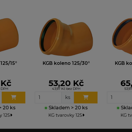
125/15°
KGB koleno 125/30°
KGB ko
 Kč
53,20 Kč
65
z DPH
43,97 Kč bez DPH
53,9
ks
 20 ks
●
Skladem > 20 ks
●
Skla
y 125
KG tvarovky 125
KG tv