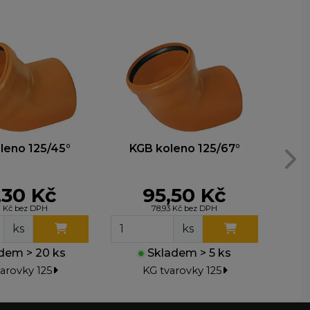
leno 125/45°
KGB koleno 125/67°
K
,30 Kč
95,50 Kč
7 Kč bez DPH
78,93 Kč bez DPH
ks
ks
dem > 20 ks
●
Skladem > 5 ks
●
arovky 125
KG tvarovky 125