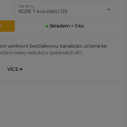
Varianty
t
●
Skladem > 5 ks
pro venkovní beztlakovou kanalizaci, určená ke
očení nebo redukci v systémech KG.
VÍCE