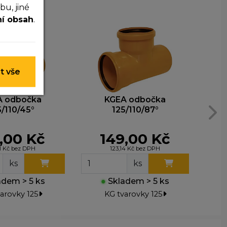
u, jiné
ní obsah
.
 nelze je
t vše
y nim
A odbočka
KGEA odbočka
5/110/45°
125/110/87°
t lepší
,00 Kč
149,00 Kč
31 Kč bez DPH
123,14 Kč bez DPH
ohli
ks
ks
e
dem > 5 ks
●
Skladem > 5 ks
arovky 125
KG tvarovky 125