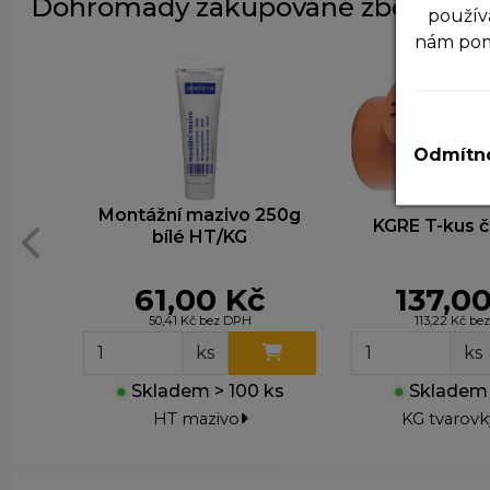
Dohromady zakupováné zboží
použív
nám po
N
T
v
Odmítno
A
Montážní mazivo 250g
P
KGRE T-kus či
bílé HT/KG
z
zá
61,00 Kč
137,0
M
50,41 Kč bez DPH
113,22 Kč be
T
ks
ks
z
n
●
Skladem > 100 ks
●
Skladem 
HT mazivo
KG tvarovk