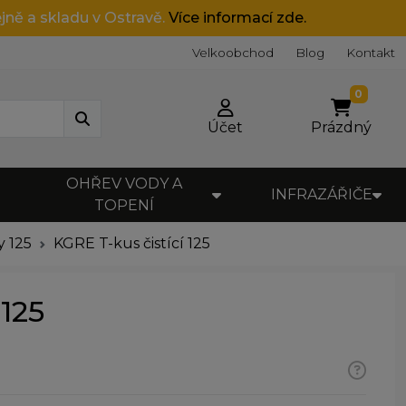
jně a skladu v Ostravě.
Více informací zde.
Velkoobchod
Blog
Kontakt
0
Účet
Prázdný
OHŘEV VODY A
INFRAZÁŘIČE
TOPENÍ
y 125
KGRE T-kus čistící 125
 125