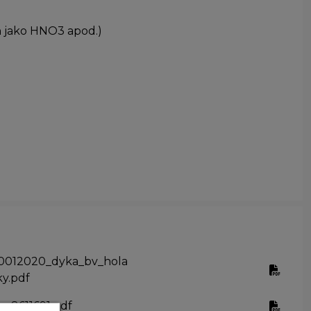
in jako HNO3 apod.)
00012020_dyka_bv_hola
y.pdf
m8611691.pdf