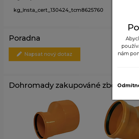
kg_insta_cert_130424_tcm8625760
Po
Poradna
Abych
použív
nám po
Napsat nový dotaz
N
T
Dohromady zakupováné zboží
v
Odmítno
A
P
z
zá
M
T