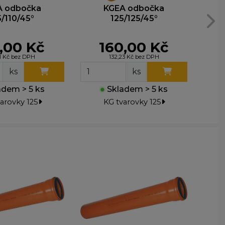
e
A odbočka
KGEA odbočka
KG
5/110/45°
125/125/45°
,00 Kč
160,00 Kč
31 Kč bez DPH
132,23 Kč bez DPH
ks
ks
dem > 5 ks
●
Skladem > 5 ks
arovky 125
KG tvarovky 125