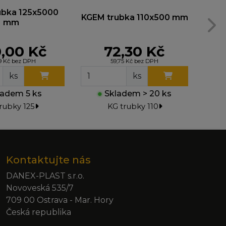
ubka 125x5000
KGE
KGEM trubka 110x500 mm
mm
,00 Kč
72,30 Kč
19 Kč bez DPH
59,75 Kč bez DPH
ks
ks
adem 5 ks
●
Skladem > 20 ks
●
rubky 125
KG trubky 110
Kontaktujte nás
DANEX-PLAST s.r.o.
Novoveská 535/7
709 00 Ostrava - Mar. Hory
Česká republika