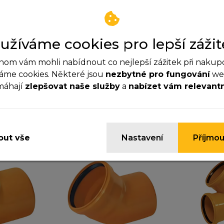
kg_insta_cert_130424_tcm8
užíváme cookies pro lepší zážit
om vám mohli nabídnout co nejlepší zážitek při nakup
áme cookies. Některé jsou
nezbytné pro fungování
web
máhají
zlepšovat naše služby
a
nabízet vám relevant
Zatím neexistují žádné dotazy.
ezbytné cookies
yhle cookies jsou důležité pro správné fungování webu a
ypnout.
ut vše
Nastavení
Příjmou
nalytické cookies
omáhají nám sledovat návštěvnost a zlepšovat web. Dík
jistíme, co funguje a co ne, takže vám můžeme nabídnou
žitek.
arketingové cookies
yhle cookies nastavují naši reklamní partneři, aby vám m