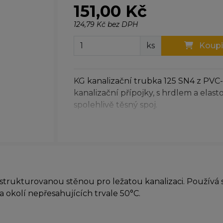
151,00 Kč
124,79 Kč bez DPH
ks
Koupi
KG kanalizační trubka 125 SN4 z PVC-
kanalizační přípojky, s hrdlem a el
spolehlivě těsný spoj.
trukturovanou stěnou pro ležatou kanalizaci. Používá
 okolí nepřesahujících trvale 50°C.