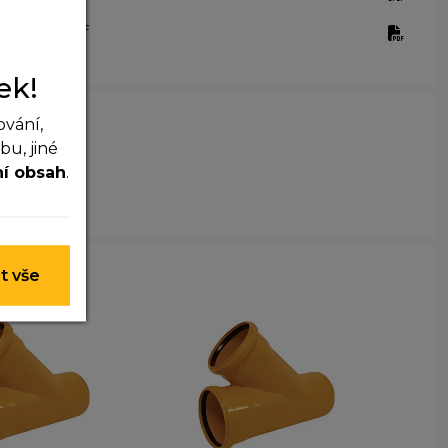
625760.pdf
ek!
ování,
u, jiné
ní obsah
.
 nelze je
t vše
y nim
t lepší
ohli