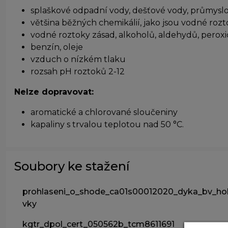
splaškové odpadní vody, dešťové vody, průmysl
většina běžných chemikálií, jako jsou vodné rozt
vodné roztoky zásad, alkoholů, aldehydů, perox
benzín, oleje
vzduch o nízkém tlaku
rozsah pH roztoků 2-12
Nelze dopravovat:
aromatické a chlorované sloučeniny
kapaliny s trvalou teplotou nad 50 °C.
Soubory ke stažení
prohlaseni_o_shode_ca01s00012020_dyka_bv_ho
vky
kgtr_dpol_cert_050562b_tcm8611691