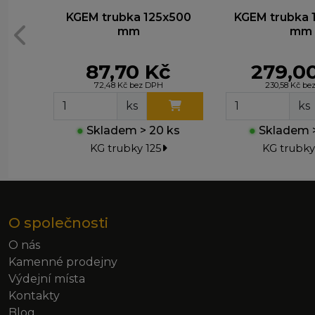
KGEM trubka 125x500
KGEM trubka 
mm
mm
87,70 Kč
279,0
72,48 Kč bez DPH
230,58 Kč b
ks
ks
●
Skladem > 20 ks
●
Skladem >
KG trubky 125
KG trubky
O společnosti
O nás
Kamenné prodejny
Výdejní místa
Kontakty
Blog