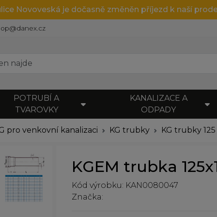
ulice Novoveská je dočasně změněn příjezd k naší prode
hop@danex.cz
POTRUBÍ A
KANALIZACE A
TVAROVKY
ODPADY
G pro venkovní kanalizaci
KG trubky
KG trubky 125
KGEM trubka 125
Kód výrobku: KAN0080047
Značka: