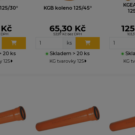
obrazovat relevantní reklamy na jiných webech. Pokud j
KGE
125/30°
KGB koleno 125/45°
12
epovolíte, nebude se vám zobrazovat cílená reklama.
 Kč
65,30 Kč
125
z DPH
53,97 Kč bez DPH
103,
ks
 20 ks
●
Skladem > 20 ks
●
Skla
y 125
KG tvarovky 125
KG tv