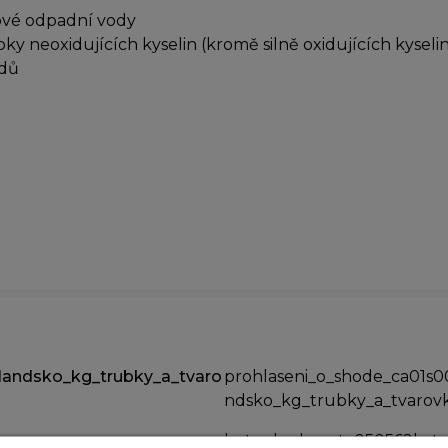
ové odpadní vody
oky neoxidujících kyselin (kromě silně oxidujících kysel
idů
landsko_kg_trubky_a_tvaro
prohlaseni_o_shode_ca01s
ndsko_kg_trubky_a_tvarovk
kgtr_dpol_cert_050562b_tc