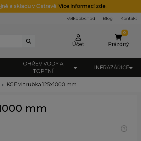
jně a skladu v Ostravě.
Více informací zde.
Velkoobchod
Blog
Kontakt
0
Účet
Prázdný
OHŘEV VODY A
INFRAZÁŘIČE
TOPENÍ
KGEM trubka 125x1000 mm
x1000 mm