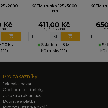
125x2000
KGEM trubka 125x3000
KGEM tr
mm
0 Kč
411,00 Kč
650
ez DPH
339,67 Kč bez DPH
537,
ks
 20 ks
●
Skladem > 5 ks
●
Skl
 125
KG trubky 125
KG t
Pro zákazníky
Jak nakupovat
Obchodní podmínky
Záruka a reklamace
Doprava a platba
Rozvoz Ostrava a okolí