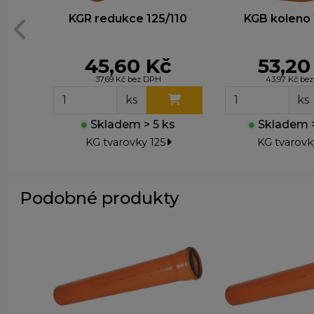
z
KGR redukce 125/110
KGB koleno 
n
45,60 Kč
53,20
37,69 Kč bez DPH
43,97 Kč be
ks
ks
●
Skladem > 5 ks
●
Skladem >
KG tvarovky 125
KG tvarovk
Podobné produkty