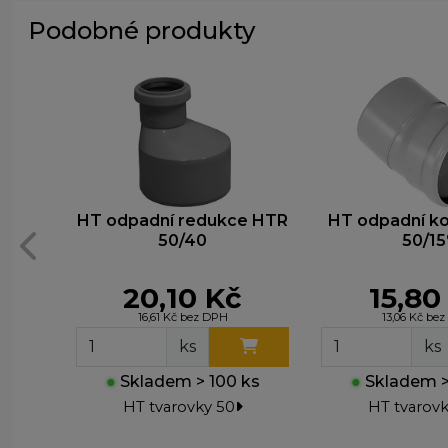
Podobné produkty
HT odpadní redukce HTR
HT odpadní k
50/40
50/15
20,10 Kč
15,80
16,61 Kč bez DPH
13,06 Kč be
ks
ks
●
Skladem > 100 ks
●
Skladem >
HT tvarovky 50
HT tvarovk