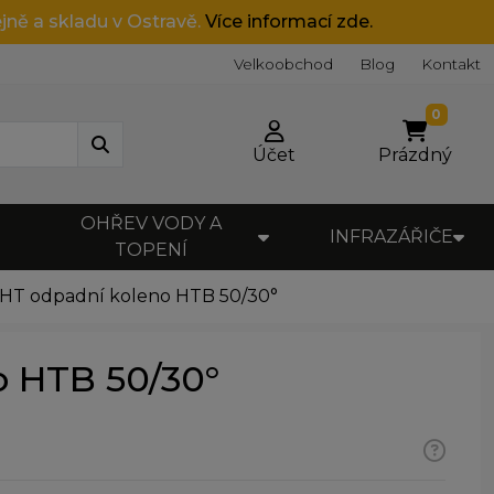
jně a skladu v Ostravě.
Více informací zde.
Velkoobchod
Blog
Kontakt
0
Účet
Prázdný
OHŘEV VODY A
INFRAZÁŘIČE
TOPENÍ
HT odpadní koleno HTB 50/30°
o HTB 50/30°