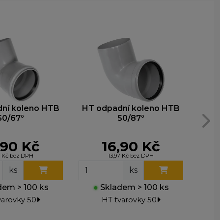
ní koleno HTB
HT odpadní koleno HTB
HT
50/67°
50/87°
,90 Kč
16,90 Kč
7 Kč bez DPH
13,97 Kč bez DPH
ks
ks
em > 100 ks
●
Skladem > 100 ks
●
varovky 50
HT tvarovky 50