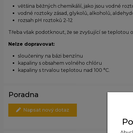
většina běžných chemikálií, jako jsou vodné rozt
vodné roztoky zásad, glykolů, alkoholů, aldehy
rozsah pH roztoků 2-12
Třeba však podotknout, že se zvyšující se teplotou o
Nelze dopravovat:
sloučeniny na bázi benzínu
kapaliny s obsahem volného chlóru
kapaliny s trvalou teplotou nad 100 °C.
Poradna
Napsat nový dotaz
Po
Abych