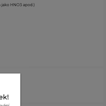
in jako HNO3 apod.)
ek!
ování,