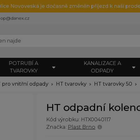
ulice Novoveská je dočasně změněn příjezd k naší prode
hop@danex.cz
POTRUBÍ A
KANALIZACE A
TVAROVKY
ODPADY
 pro vnitřní odpady
HT tvarovky
HT tvarovky 50
HT odpadní kolen
Kód výrobku: HTX0040117
Značka:
Plast Brno