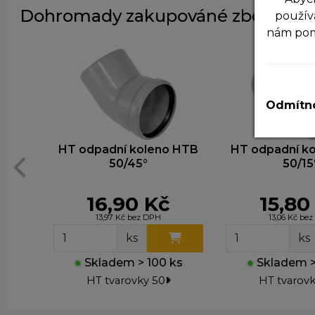
Dohromady zakupováné zboží
použív
nám po
N
T
v
Odmítno
A
P
HT odpadní koleno HTB
HT odpadní k
z
50/45°
50/15
zá
16,90 Kč
15,80
M
13,97 Kč bez DPH
13,06 Kč be
T
z
ks
ks
n
●
Skladem > 100 ks
●
Skladem >
HT tvarovky 50
HT tvarovk