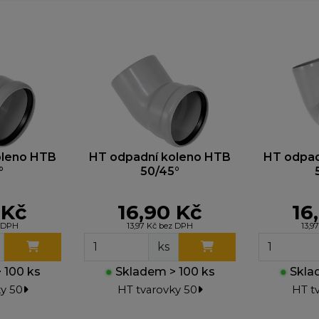
oleno HTB
HT odpadní koleno HTB
HT odpad
°
50/45°
 Kč
16,90 Kč
16
z DPH
13,97 Kč bez DPH
13,9
ks
 100 ks
●
Skladem > 100 ks
●
Sklad
y 50
HT tvarovky 50
HT t