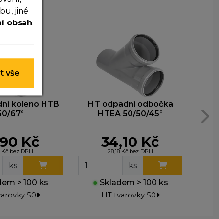
u, jiné
ní obsah
.
 nelze je
t vše
y nim
ní koleno HTB
HT odpadní odbočka
HT 
t lepší
50/67°
HTEA 50/50/45°
,90 Kč
34,10 Kč
ohli
7 Kč bez DPH
28,18 Kč bez DPH
e
ks
ks
em > 100 ks
●
Skladem > 100 ks
●
varovky 50
HT tvarovky 50