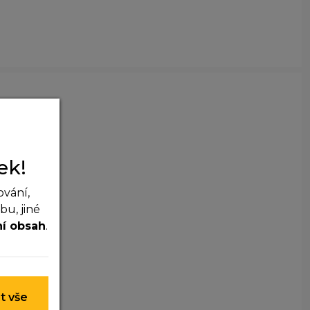
ek!
ování,
u, jiné
ní obsah
.
 nelze je
t vše