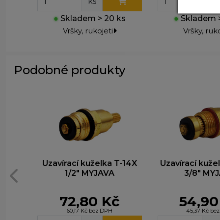
ks
ks
A
P
●
Skladem > 20 ks
●
Skladem >
z
Vršky, rukojeti
Vršky, ruko
zá
M
Podobné produkty
T
z
n
Uzavírací kuželka T-14X
Uzavírací kužel
1/2" MYJAVA
3/8" MY
72,80 Kč
54,90
60,17 Kč bez DPH
45,37 Kč be