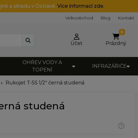
jně a skladu v Ostravě.
Více informací zde.
Velkoobchod
Blog
Kontakt
0
Účet
Prázdný
OHŘEV VODY A
INFRAZÁŘIČE
TOPENÍ
Rukojeť T-5S 1/2" černá studená
černá studená