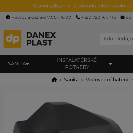
Vážení zákazníci, z důvodu rekonstrukce 
Havířov a Ostrava 7:00 - 16:00
+420 720 164 416
es
INSTALATÉRSKÉ
SANITA
POTŘEBY
Sanita
Vodovodní baterie