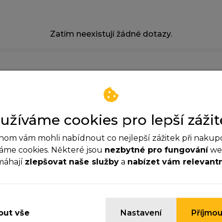
Zatím neexistují žádné dotazy.
užíváme cookies pro lepší zážit
om vám mohli nabídnout co nejlepší zážitek při nakup
áme cookies. Některé jsou
nezbytné pro fungování
web
1/2" černá
máhají
zlepšovat naše služby
a
nabízet vám relevant
á
ezbytné cookies
 Kč
yhle cookies jsou důležité pro správné fungování webu a
z DPH
ypnout.
ut vše
Nastavení
Příjmou