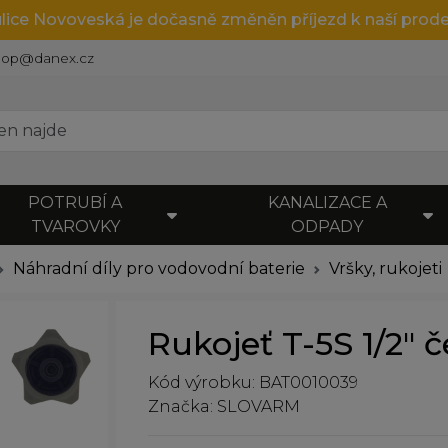
ulice Novoveská je dočasně změněn příjezd k naší prode
hop@danex.cz
POTRUBÍ A
KANALIZACE A
TVAROVKY
ODPADY
Náhradní díly pro vodovodní baterie
Vršky, rukojeti
Rukojeť T-5S 1/2" 
Kód výrobku: BAT0010039
Značka: SLOVARM