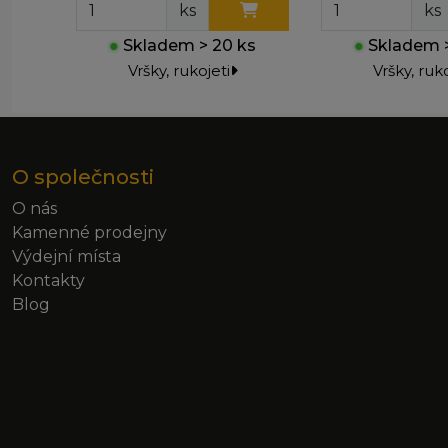
ks
ks
●
Skladem > 20 ks
●
Skladem >
Vršky, rukojeti
Vršky, ruko
O společnosti
O nás
Kamenné prodejny
Výdejní místa
Kontakty
Blog