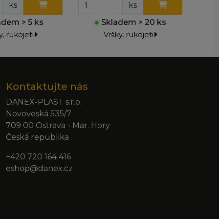
ks
ks
dem > 5 ks
●
Skladem > 20 ks
y, rukojeti
Vršky, rukojeti
Kontaktujte nás
DANEX-PLAST s.r.o.
Novoveská 535/7
709 00 Ostrava - Mar. Hory
Česká republika
+420 720 164 416
eshop@danex.cz