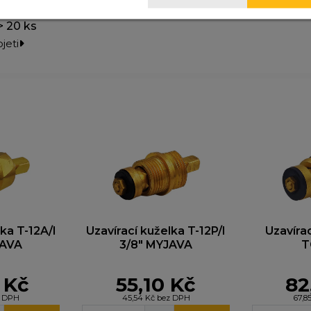
nalytické cookies
omáhají nám sledovat návštěvnost a zlepšovat web. Dík
 20 ks
jistíme, co funguje a co ne, takže vám můžeme nabídnou
jeti
žitek.
arketingové cookies
yhle cookies nastavují naši reklamní partneři, aby vám m
obrazovat relevantní reklamy na jiných webech. Pokud j
epovolíte, nebude se vám zobrazovat cílená reklama.
ka T-12A/I
Uzavírací kuželka T-12P/I
Uzavírac
JAVA
3/8" MYJAVA
T
 Kč
55,10 Kč
82
z DPH
45,54 Kč bez DPH
67,8