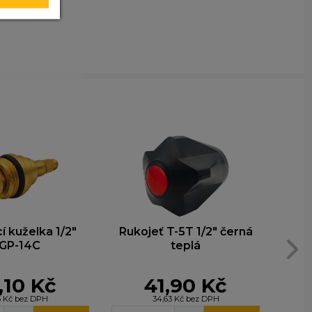
y nim
t lepší
ohli
e
í kuželka 1/2"
Rukojeť T-5T 1/2" černá
Uz
GP-14C
teplá
91
,10 Kč
41,90 Kč
5 Kč bez DPH
34,63 Kč bez DPH