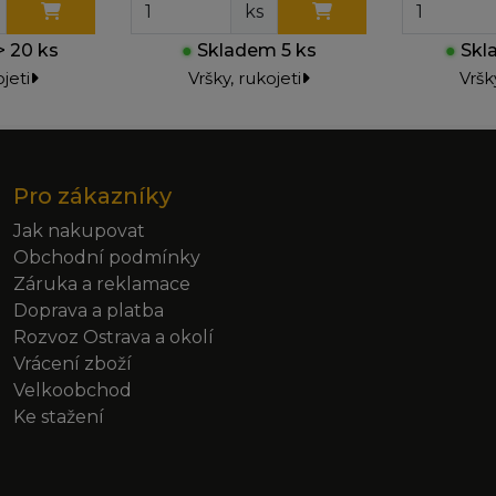
ks
 20 ks
●
Skladem 5 ks
●
Skla
jeti
Vršky, rukojeti
Vršk
Pro zákazníky
Jak nakupovat
Obchodní podmínky
Záruka a reklamace
Doprava a platba
Rozvoz Ostrava a okolí
Vrácení zboží
Velkoobchod
Ke stažení