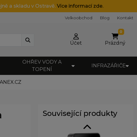
jně a skladu v Ostravě.
Více informací zde.
Velkoobchod
Blog
Kontakt
0
Účet
Prázdný
OHŘEV VODY A
INFRAZÁŘIČE
TOPENÍ
DANEX.CZ
a
Související produkty