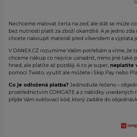
0
Nechceme malovat čerta na zeď, ale stát se může co
bez nutnosti platit za zboží okamžitě. A je jedno zda 
chcete nakoupit materiál před víkendem a výplata j
V DANEX.CZ rozumíme Vašim potřebám a víme, že ta
chceme nákup co nejvíce usnadnit, mimo jiné také 
hned, ale platíte až později. A co je super,
neplatíte 
pomocí Twisto, využít ale můžete i Skip Pay nebo Pl
Co je odložená platba?
Jednoduše řečeno – objedná
prostřednictvím COMGATE a z nabídky uvedených mož
přijde Vám ověřovací kód, který zadáte do objednávk