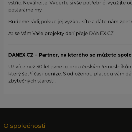
vstříc. Neváhejte. Vyberte si vše potřebné, využijte 
M
postaráme my.
T
z
Budeme rádi, pokud jej vyzkoušíte a dáte nám zpět
n
Ať se Vám Vaše projekty daří přeje DANEX.CZ
DANEX.CZ – Partner, na kterého se můžete spol
Už více než 30 let jsme oporou českým řemeslníkům. Ví
který šetří čas i peníze. S odloženou platbou vám d
zbytečných starostí.
O společnosti