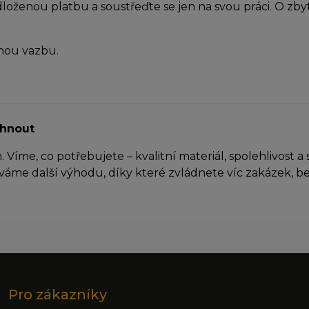
odloženou platbu a soustřeďte se jen na svou práci. O zby
arketingové cookies
yhle cookies nastavují naši reklamní partneři, aby vám m
obrazovat relevantní reklamy na jiných webech. Pokud j
nou vazbu.
epovolíte, nebude se vám zobrazovat cílená reklama.
ehnout
me, co potřebujete – kvalitní materiál, spolehlivost a s
áváme další výhodu, díky které zvládnete víc zakázek, b
Pro zákazníky