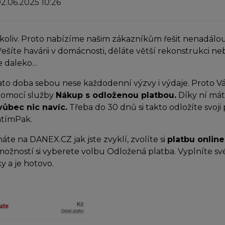
2.06.2025 10:26
koliv. Proto nabízíme našim zákazníkům řešit nenadálou
řešíte havárii v domácnosti, děláte větší rekonstrukci neb
e daleko…
to doba sebou nese každodenní výzvy i výdaje. Proto 
pomocí služby
Nákup s odloženou platbou.
Díky ní mát
vůbec nic navíc.
Třeba do 30 dnů si takto odložíte svoji
atímPak.
te na DANEX.CZ jak jste zvyklí, zvolíte si
platbu online
ností si vyberete volbu Odložená platba. Vyplníte své
y a je hotovo.