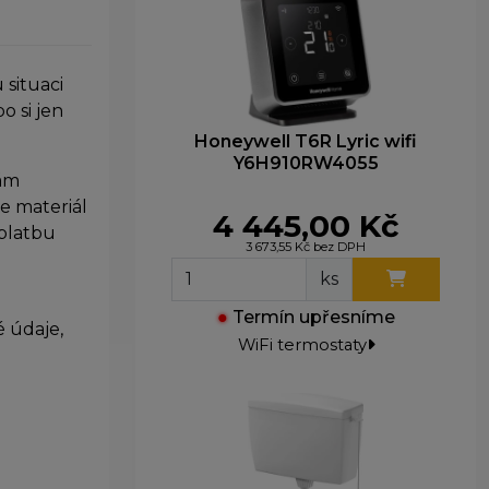
 situaci
o si jen
Honeywell T6R Lyric wifi
Y6H910RW4055
Vám
e materiál
4 445,00 Kč
 platbu
3 673,55 Kč bez DPH
ks
●
Termín upřesníme
 údaje,
WiFi termostaty