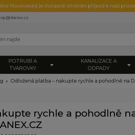
ulice Novoveská je dočasně změněn příjezd k naší prode
hop@danex.cz
POTRUBÍ A
KANALIZACE A
TVAROVKY
ODPADY
og
Odložená platba – nakupte rychle a pohodlně na 
akupte rychle a pohodlně n
ANEX.CZ