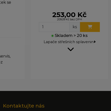
tek se
ohli
253,00 Kč
e
209,09 Kč bez DPH
ks
●
Skladem > 20 ks
Lapače střešních splavenin
ervis,
ez
Radiátorový kohout 1/2" ruční
přímý VE-4522A
Kontaktujte nás
743,00 Kč