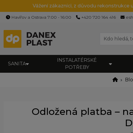
Vážení zákazníci, z důvodu rekonstrukce 
Havířov a Ostrava 7:00 - 16:00
+420 720 164 416
es
INSTALATÉRSKÉ
SANITA
POTŘEBY
Bl
Odložená platba – n
D