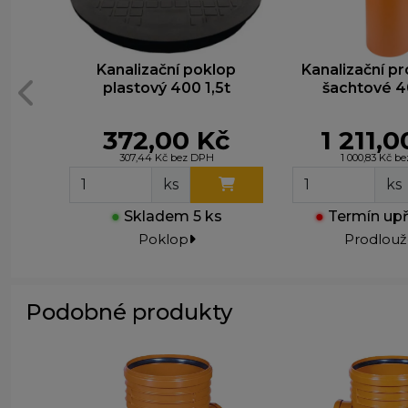
T
z
n
Kanalizační poklop
Kanalizační p
plastový 400 1,5t
šachtové 4
372,00 Kč
1 211,
307,44 Kč bez DPH
1 000,83 Kč b
ks
ks
●
Skladem 5 ks
●
Termín up
Poklop
Prodlouž
Podobné produkty