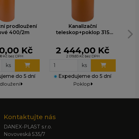
ční prodloužení
Kanalizační
ové 400/2m
teleskop+poklop 315
tele
12,5t
0,00 Kč
2 444,00 Kč
1
,88 Kč bez DPH
2 019,83 Kč bez DPH
ks
ks
jeme do 5 dní
●
Expedujeme do 5 dní
●
Ex
dloužení
Poklop
Kontaktujte nás
DANEX-PLAST s.r.o.
Novoveská 535/7