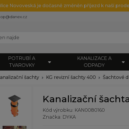
ulice Novoveská je dočasně změněn příjezd k naší prode
hop@danex.cz
POTRUBÍ A
KANALIZACE A
TVAROVKY
ODPADY
kanalizační šachty
KG revizní šachty 400
Šachtové 
Kanalizační šacht
Kód výrobku: KAN0080160
Značka: DYKA