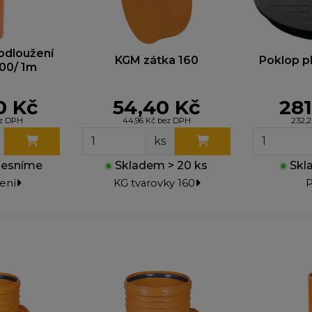
yhle cookies nastavují naši reklamní partneři, aby vám m
obrazovat relevantní reklamy na jiných webech. Pokud j
epovolíte, nebude se vám zobrazovat cílená reklama.
rodloužení
KGM zátka 160
Poklop pl
00/ 1m
00 Kč
54,40 Kč
281
ez DPH
44,96 Kč bez DPH
232,
ks
řesníme
●
Skladem > 20 ks
●
Skla
ení
KG tvarovky 160
P