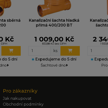
chta sběrná
Kanalizační šachta hladká
Kanaliza
200
přímá 400/200 BT
šacht
00 Kč
1 009,00 Kč
2 34
ez DPH
833,88 Kč bez DPH
1 933
ks
do 5 dní
●
Expedujeme do 5 dní
●
Expedu
 dno
Šachtové dno
Pro
Pro zákazníky
Jak nakupovat
Obchodní podmínky