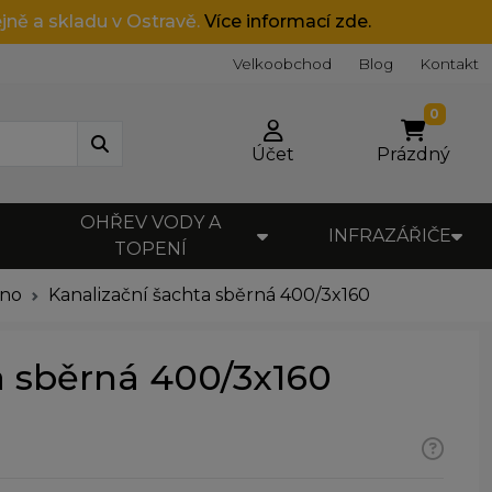
jně a skladu v Ostravě.
Více informací zde.
Velkoobchod
Blog
Kontakt
0
Účet
Prázdný
OHŘEV VODY A
INFRAZÁŘIČE
TOPENÍ
dno
Kanalizační šachta sběrná 400/3x160
a sběrná 400/3x160