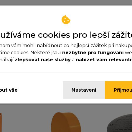
osvedceni_722_2021_o13_dy
certifikat_c_140484_v_ao_c.
užíváme cookies pro lepší zážit
om vám mohli nabídnout co nejlepší zážitek při nakup
áme cookies. Některé jsou
nezbytné pro fungování
web
máhají
zlepšovat naše služby
a
nabízet vám relevant
ezbytné cookies
Zatím neexistují žádné dotazy.
yhle cookies jsou důležité pro správné fungování webu a
ypnout.
ut vše
Nastavení
Příjmou
nalytické cookies
omáhají nám sledovat návštěvnost a zlepšovat web. Dík
jistíme, co funguje a co ne, takže vám můžeme nabídnou
žitek.
arketingové cookies