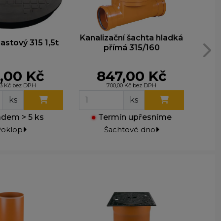
ohli
e
Kanalizační šachta hladká
astový 315 1,5t
KG
přímá 315/160
,00 Kč
847,00 Kč
23 Kč bez DPH
700,00 Kč bez DPH
ks
ks
dem > 5 ks
●
Termín upřesníme
oklop
Šachtové dno