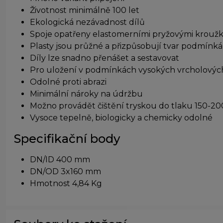
Životnost minimálně 100 let
Ekologická nezávadnost dílů
Spoje opatřeny elastomerními pryžovými krouž
Plasty jsou průžné a přizpůsobují tvar podmín
Díly lze snadno přenášet a sestavovat
Pro uložení v podmínkách vysokých vrcholovýc
Odolné proti abrazi
Minimální nároky na údržbu
Možno provádět čištění tryskou do tlaku 150-20
Vysoce tepelně, biologicky a chemicky odolné
Specifikační body
DN/ID 400 mm
DN/OD 3x160 mm
Hmotnost 4,84 Kg