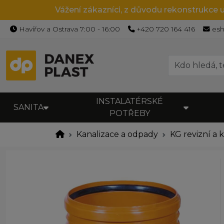
Vážení zákazníci, z důvodu rekonstrukce 
Havířov a Ostrava 7:00 - 16:00
+420 720 164 416
es
INSTALATÉRSKÉ
SANITA
POTŘEBY
Kanalizace a odpady
KG revizní a 