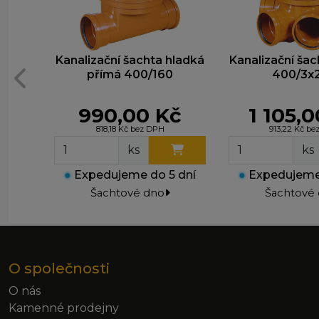
Kanalizační šachta hladká
Kanalizační ša
přímá 400/160
400/3x
990,00 Kč
1 105,
818,18 Kč bez DPH
913,22 Kč b
ks
ks
●
Expedujeme do 5 dní
●
Expedujeme 
Šachtové dno
Šachtové
O společnosti
O nás
Kamenné prodejny