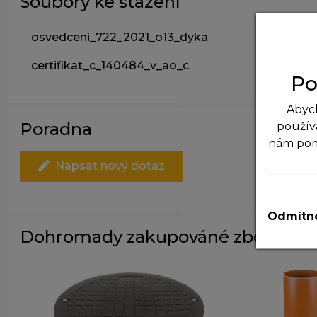
Soubory ke stažení
osvedceni_722_2021_o13_dyka
certifikat_c_140484_v_ao_c
Po
Abych
Poradna
použív
nám po
Napsat nový dotaz
N
T
v
Odmítno
Dohromady zakupováné zboží
A
P
z
zá
M