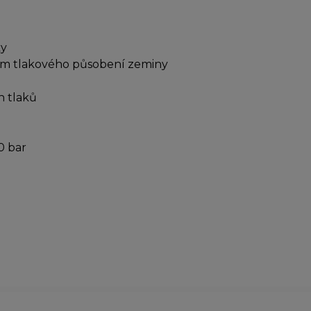
ky
kám tlakového působení zeminy
h tlaků
0 bar