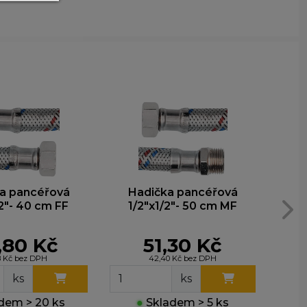
y nim
t lepší
ohli
e
a pancéřová
Hadička pancéřová
H
/2"- 40 cm FF
1/2"x1/2"- 50 cm MF
1
,80 Kč
51,30 Kč
8 Kč bez DPH
42,40 Kč bez DPH
ks
ks
dem > 20 ks
●
Skladem > 5 ks
●