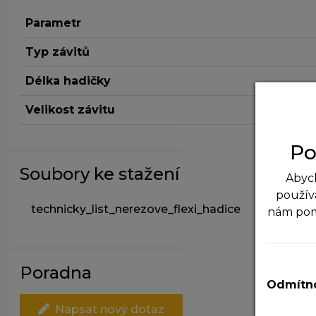
Parametr
Typ závitů
Délka hadičky
Velikost závitu
Po
Soubory ke stažení
Abych
použív
technicky_list_nerezove_flexi_hadice
nám po
N
T
Poradna
v
Odmítno
A
Napsat nový dotaz