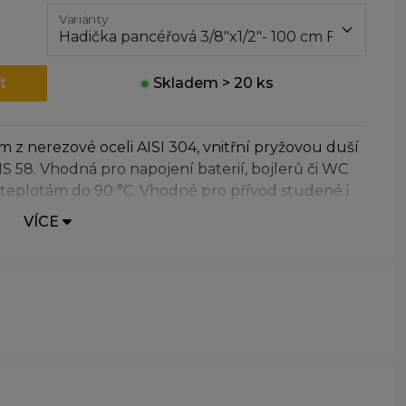
Varianty
t
●
Skladem > 20 ks
em z nerezové oceli AISI 304, vnitřní pryžovou duší
 58. Vhodná pro napojení baterií, bojlerů či WC
 teplotám do 90 °C. Vhodné pro přívod studené i
VÍCE