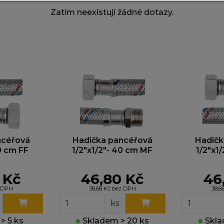
omáhají nám sledovat návštěvnost a zlepšovat web. Dík
Zatím neexistují žádné dotazy.
jistíme, co funguje a co ne, takže vám můžeme nabídnou
žitek.
arketingové cookies
yhle cookies nastavují naši reklamní partneři, aby vám m
obrazovat relevantní reklamy na jiných webech. Pokud j
epovolíte, nebude se vám zobrazovat cílená reklama.
ncéřová
Hadička pancéřová
Hadičk
0 cm FF
1/2"x1/2"- 40 cm MF
1/2"x1
 Kč
46,80 Kč
46
z DPH
38,68 Kč bez DPH
38,6
ks
> 5 ks
●
Skladem > 20 ks
●
Skla