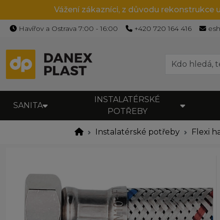
Vážení zákazníci, z důvodu rekonstrukce 
Havířov a Ostrava 7:00 - 16:00
+420 720 164 416
es
INSTALATÉRSKÉ
SANITA
POTŘEBY
Instalatérské potřeby
Flexi h