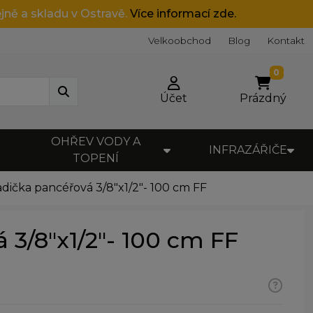
jně a skladu v Ostravě.
Více informací zde.
Velkoobchod
Blog
Kontakt
0
Účet
Prázdný
OHŘEV VODY A
INFRAZÁŘIČE
TOPENÍ
dička pancéřová 3/8"x1/2"- 100 cm FF
 3/8"x1/2"- 100 cm FF