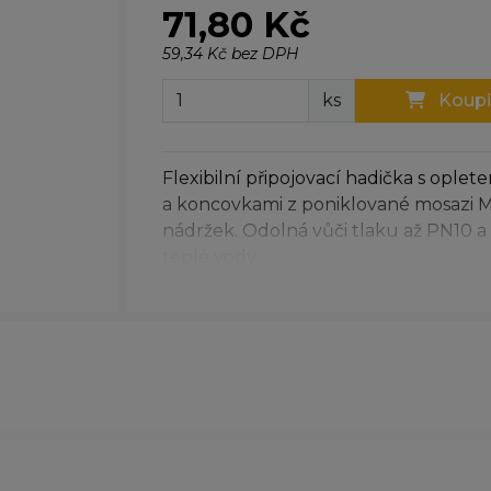
71,80 Kč
59,34 Kč bez DPH
ks
Koupi
Flexibilní připojovací hadička s oplet
a koncovkami z poniklované mosazi MS
nádržek. Odolná vůči tlaku až PN10 a
teplé vody.