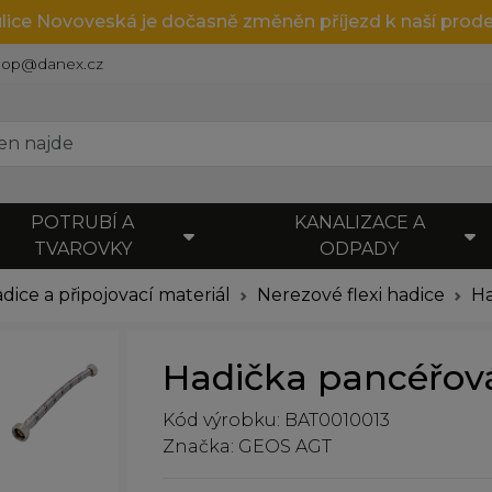
ulice Novoveská je dočasně změněn příjezd k naší prode
hop@danex.cz
POTRUBÍ A
KANALIZACE A
TVAROVKY
ODPADY
adice a připojovací materiál
Nerezové flexi hadice
Ha
Hadička pancéřová
Kód výrobku: BAT0010013
Značka: GEOS AGT