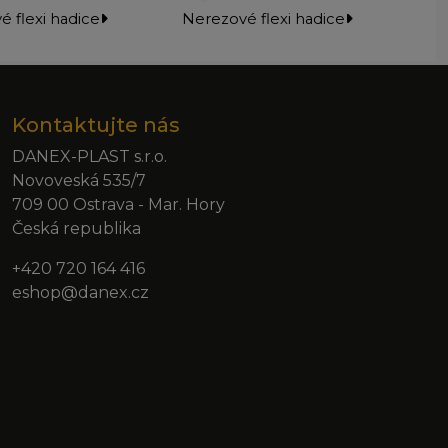
 flexi hadice
Nerezové flexi hadice
Ne
Kontaktujte nás
DANEX-PLAST s.r.o.
Novoveská 535/7
709 00 Ostrava - Mar. Hory
Česká republika
+420 720 164 416
eshop@danex.cz