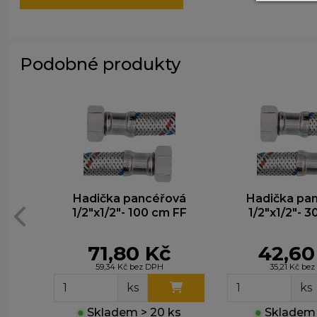
P
z
zá
Podobné produkty
M
T
z
n
Hadička pancéřová
Hadička pa
1/2"x1/2"- 100 cm FF
1/2"x1/2"- 3
71,80 Kč
42,60
59,34 Kč bez DPH
35,21 Kč be
ks
ks
●
Skladem > 20 ks
●
Skladem 