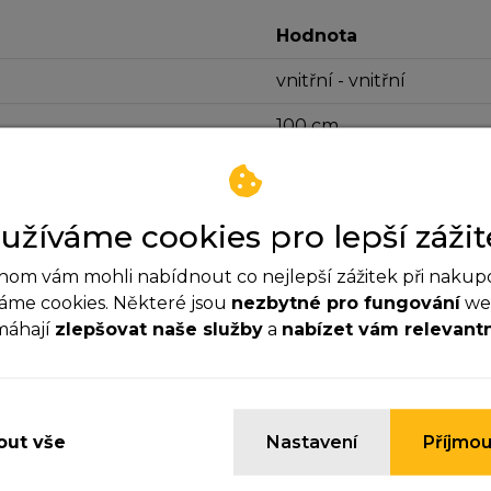
Hodnota
vnitřní - vnitřní
100 cm
3/8"x1/2"
užíváme cookies pro lepší zážit
om vám mohli nabídnout co nejlepší zážitek při nakup
áme cookies. Některé jsou
nezbytné pro fungování
web
technicky_list_nerezove_fle
máhají
zlepšovat naše služby
a
nabízet vám relevant
ezbytné cookies
yhle cookies jsou důležité pro správné fungování webu a
ypnout.
ut vše
Nastavení
Příjmou
nalytické cookies