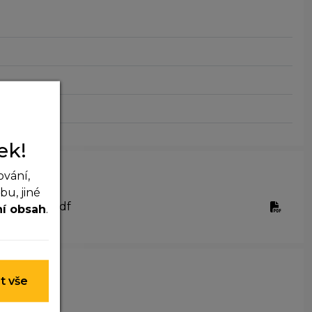
ek!
ování,
u, jiné
xi_hadice.pdf
ní obsah
.
 nelze je
t vše