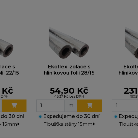
lace s
Ekoflex izolace s
Ekofl
lii 22/15
hliníkovou folii 28/15
hliníkov
 Kč
54,90 Kč
231
z DPH
45,37 Kč bez DPH
190,
m
do 30 dní
●
Expedujeme do 30 dní
●
Expeduj
ny 15mm
Tloušťka stěny 15mm
Tloušťk