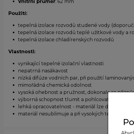
Vnitřní průměr
: 62 mm
Použití:
tepelná izolace rozvodů studené vody (doporuč
tepelná izolace rozvodů teplé užitkové vody a
tepelná izolace chladírenských rozvodů
Vlastnosti:
vynikající tepelně izolační vlastnosti
nepatrná nasákavost
nízká difúze vodních par, při použití laminovan
mimořádná chemická odolnost
vysoká ohebnost a pružnost, dokonale se přizpůs
výborná schopnost tlumit a pohlcovat nárazy a 
lehká opracovatelnost - materiál lze dělit stř
materiál nesublimuje a při vysokých teplotách n
Po
Abych