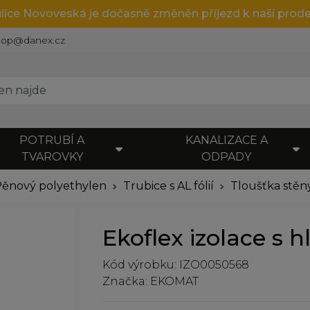
ulice Novoveská je dočasně změněn příjezd k naší prode
hop@danex.cz
POTRUBÍ A
KANALIZACE A
TVAROVKY
ODPADY
Pěnový polyethylen
Trubice s AL fólií
Tloušťka stě
Ekoflex izolace s hl
Kód výrobku: IZO0050568
Značka: EKOMAT