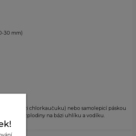
10-30 mm)
pidlem na bázi chlorkaučuku) nebo samolepicí páskou
 převážně zplodiny na bázi uhlíku a vodíku.
ek!
ování,