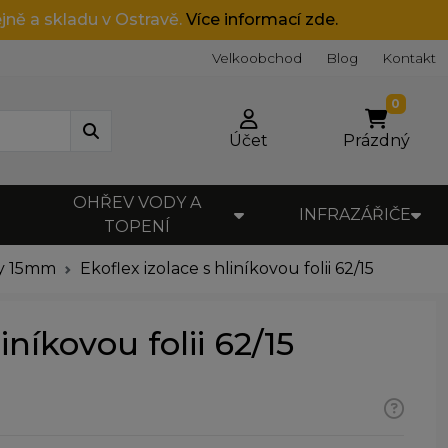
jně a skladu v Ostravě.
Více informací zde.
Velkoobchod
Blog
Kontakt
0
Účet
Prázdný
OHŘEV VODY A
INFRAZÁŘIČE
TOPENÍ
ny 15mm
Ekoflex izolace s hliníkovou folii 62/15
iníkovou folii 62/15