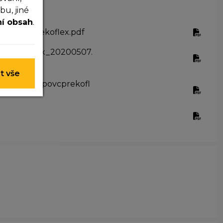
u, jiné
ní obsah
.
e_a_pasy_ekoflex.pdf
bice_ekoflex_20200507.
 nelze je
t vše
nostech_c_povcprekofl
y nim
t lepší
ohli
e