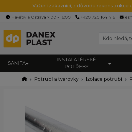
Vážení zákazníci, z důvodu rekonstrukce 
Havířov a Ostrava 7:00 - 16:00
+420 720 164 416
es
INSTALATÉRSKÉ
SANITA
POTŘEBY
Potrubí a tvarovky
Izolace potrubí