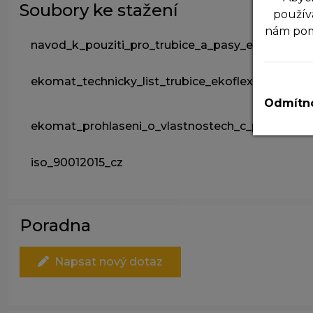
Soubory ke stažení
použív
nám po
navod_k_pouziti_pro_trubice_a_pasy_ekoflex
N
ekomat_technicky_list_trubice_ekoflex_2020050
T
v
Odmítno
ekomat_prohlaseni_o_vlastnostech_c_povcpreko
A
P
z
iso_90012015_cz
zá
M
T
Poradna
z
n
Napsat nový dotaz