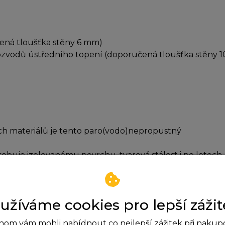
ená tloušťka stěny 6 mm)
 rozvodů ústředního topení (doporučená tloušťka stěny 
ých materiálů je tento paro(vodo)nepropustný
obuje izolovanému povrchu, tvarová stálost i po letech
hluk
íháním, řezáním (nožem) a spojovat lepením (vhodným le
ad povolený teplotní rozsah nebo při požáru se uvolňují
užíváme cookies pro lepší zážit
om vám mohli nabídnout co nejlepší zážitek při nakup