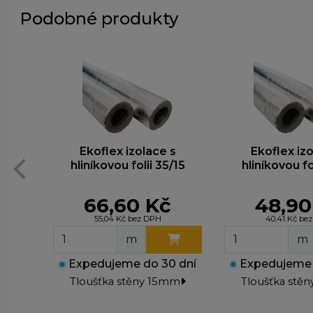
Podobné produkty
Ekoflex izolace s
Ekoflex izo
hliníkovou folii 35/15
hliníkovou fo
66,60 Kč
48,90
55,04 Kč bez DPH
40,41 Kč be
m
m
●
Expedujeme do 30 dní
●
Expedujeme 
Tloušťka stěny 15mm
Tloušťka stě