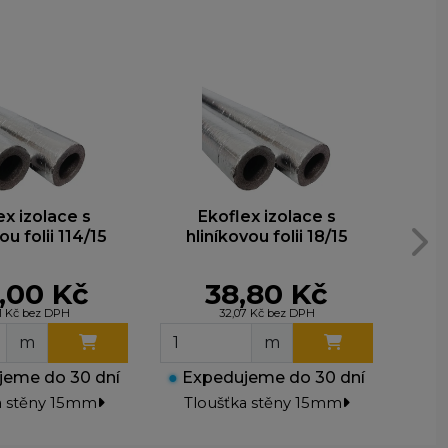
ex izolace s
Ekoflex izolace s
ou folii 114/15
hliníkovou folii 18/15
hl
,00 Kč
38,80 Kč
91 Kč bez DPH
32,07 Kč bez DPH
m
m
eme do 30 dní
●
Expedujeme do 30 dní
●
Ex
a stěny 15mm
Tloušťka stěny 15mm
Tl