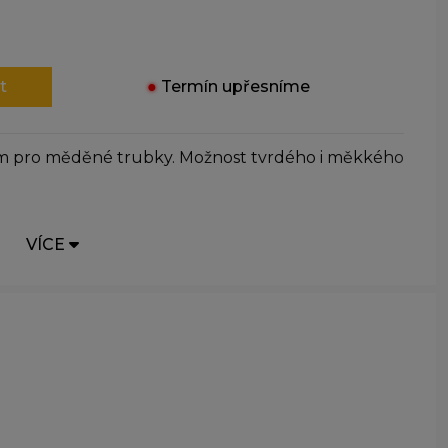
t
●
Termín upřesníme
m pro měděné trubky. Možnost tvrdého i měkkého
VÍCE