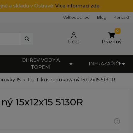
jně a skladu v Ostravě.
Více informací zde.
Velkoobchod
Blog
Kontakt
0
Účet
Prázdný
OHŘEV VODY A
INFRAZÁŘIČE
TOPENÍ
arovky 15
Cu T-kus redukovaný 15x12x15 5130R
ný 15x12x15 5130R