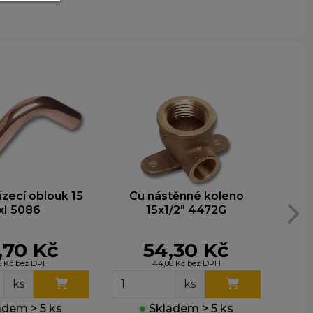
y nim
t lepší
ohli
e
zecí oblouk 15
Cu nástěnné koleno
Cu n
xI 5086
15x1/2" 4472G
,70 Kč
54,30 Kč
6 Kč bez DPH
44,88 Kč bez DPH
ks
ks
dem > 5 ks
●
Skladem > 5 ks
●