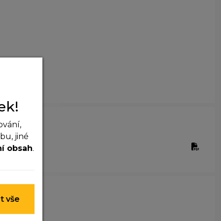
ek!
ování,
u, jiné
ifikat.pdf
ní obsah
.
 nelze je
t vše