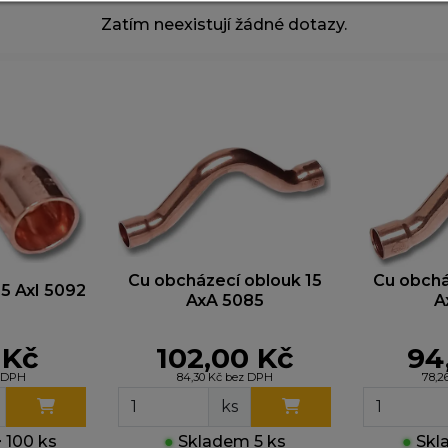
omáhají nám sledovat návštěvnost a zlepšovat web. Dík
Zatím neexistují žádné dotazy.
jistíme, co funguje a co ne, takže vám můžeme nabídnou
žitek.
arketingové cookies
yhle cookies nastavují naši reklamní partneři, aby vám m
obrazovat relevantní reklamy na jiných webech. Pokud j
epovolíte, nebude se vám zobrazovat cílená reklama.
Cu obcházecí oblouk 15
Cu obchá
15 AxI 5092
AxA 5085
A
 Kč
102,00 Kč
94
z DPH
84,30 Kč bez DPH
78,2
ks
 100 ks
●
Skladem 5 ks
●
Skla