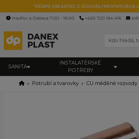
Vážení zákazníci, z důvodu rekonstrukce 
Havířov a Ostrava 7:00 - 16:00
+420 720 164 416
es
INSTALATÉRSKÉ
SANITA
POTŘEBY
Potrubí a tvarovky
CU měděné rozvody