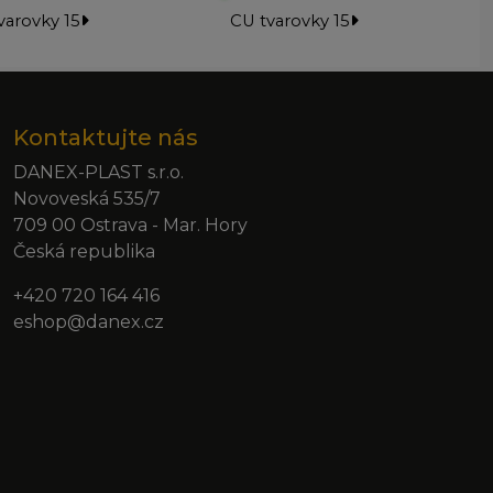
varovky 15
CU tvarovky 15
Kontaktujte nás
DANEX-PLAST s.r.o.
Novoveská 535/7
709 00 Ostrava - Mar. Hory
Česká republika
+420 720 164 416
eshop@danex.cz