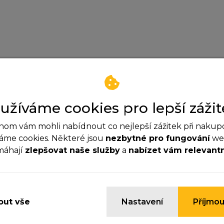
užíváme cookies pro lepší zážit
om vám mohli nabídnout co nejlepší zážitek při nakup
áme cookies. Některé jsou
nezbytné pro fungování
web
sa_serie_40005000_szu_cert
máhají
zlepšovat naše služby
a
nabízet vám relevant
ezbytné cookies
yhle cookies jsou důležité pro správné fungování webu a
ypnout.
ut vše
Nastavení
Příjmou
nalytické cookies