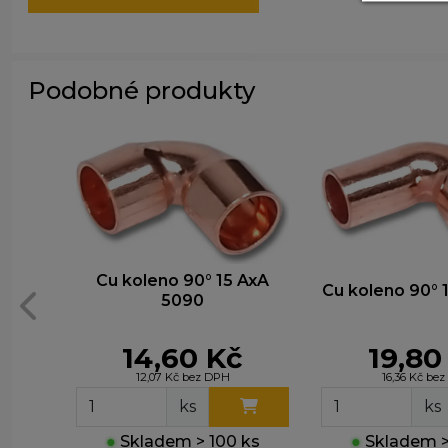
P
z
zá
Podobné produkty
M
T
z
n
Cu koleno 90° 15 AxA
Cu koleno 90° 
5090
14,60 Kč
19,80
12,07 Kč bez DPH
16,36 Kč be
ks
ks
●
Skladem > 100 ks
●
Skladem >