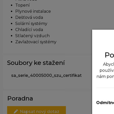
Topení
Plynové instalace
Dešťová voda
Solární systémy
Chladící voda
Stlačený vzduch
Zavlažovací systémy
Po
Soubory ke stažení
Abych
použív
sa_serie_40005000_szu_certifikat
nám po
N
T
Poradna
v
Odmítno
A
Napsat nový dotaz