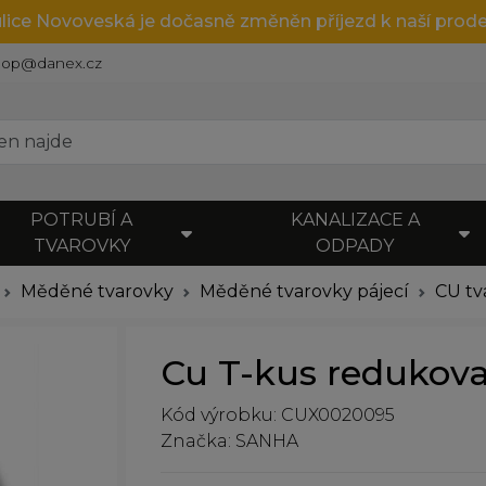
ulice Novoveská je dočasně změněn příjezd k naší prode
hop@danex.cz
POTRUBÍ A
KANALIZACE A
TVAROVKY
ODPADY
Měděné tvarovky
Měděné tvarovky pájecí
CU tv
Cu T-kus redukova
Kód výrobku: CUX0020095
Značka: SANHA